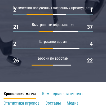
Количество полученных численных преимуществ
2
1
Выигранные вбрасывания
21
37
Штрафное время
2
4
Броски по воротам
26
22
Хронология матча
Командная статистика
Статистика игроков
Составы
Медиа