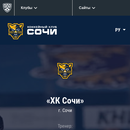
Клубы
Сайты
РУ
«ХК Сочи»
г. Сочи
Тренер: