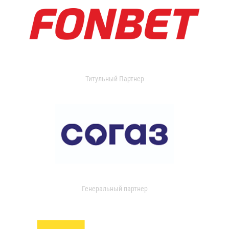
Титульный Партнер
Генеральный партнер