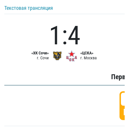
Текстовая трансляция
1:4
«ХК Сочи»
«ЦСКА»
г. Сочи
г. Москва
Первы
0
Г