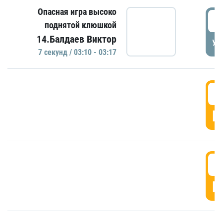
Опасная игра высоко
0
поднятой клюшкой
14.Балдаев Виктор
УД
7 секунд / 03:10 - 03:17
0
Г
0
Г