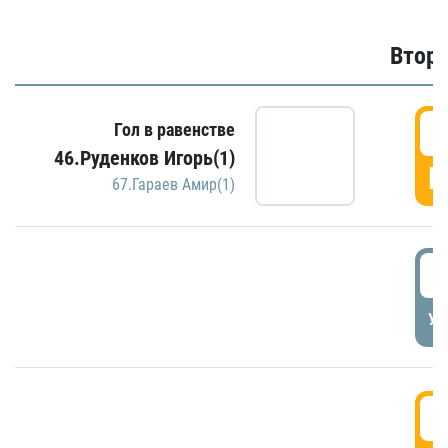
Второ
2
Гол в равенстве
46.Руденков Игорь(1)
Г
67.Гараев Амир(1)
2
УД
3