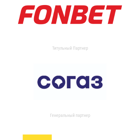
Титульный Партнер
Генеральный партнер