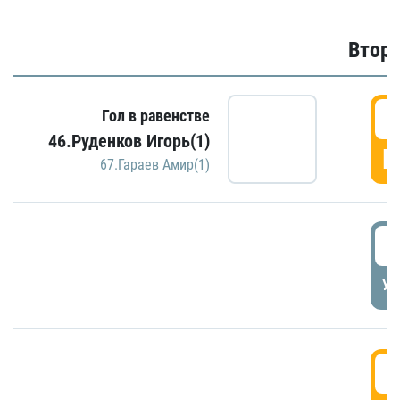
Второ
2
Гол в равенстве
46.Руденков Игорь(1)
Г
67.Гараев Амир(1)
2
УД
3