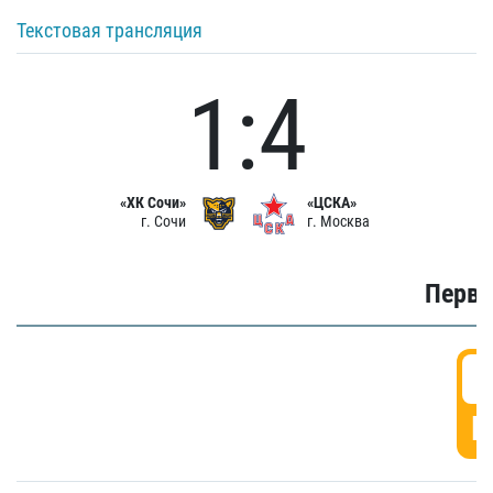
Текстовая трансляция
1:4
«ХК Сочи»
«ЦСКА»
г. Сочи
г. Москва
Первы
0
Г