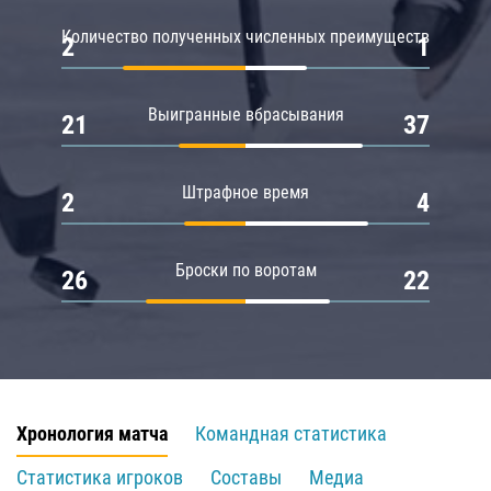
Количество полученных численных преимуществ
2
1
Выигранные вбрасывания
21
37
Штрафное время
2
4
Броски по воротам
26
22
Хронология матча
Командная статистика
Статистика игроков
Составы
Медиа