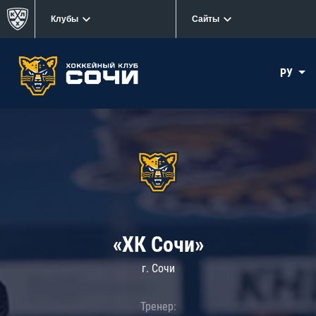
Клубы
Сайты
РУ
«ХК Сочи»
г. Сочи
Тренер: