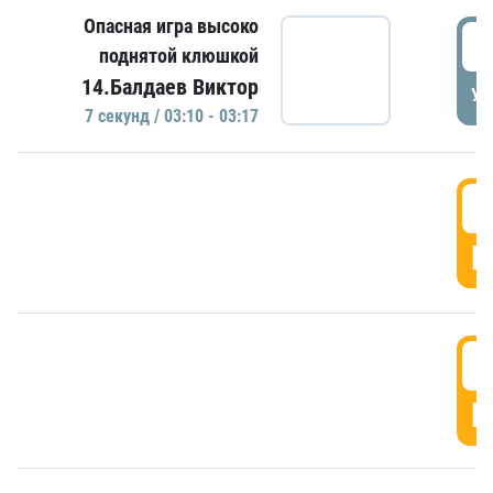
Опасная игра высоко
0
поднятой клюшкой
14.Балдаев Виктор
УД
7 секунд / 03:10 - 03:17
0
Г
0
Г