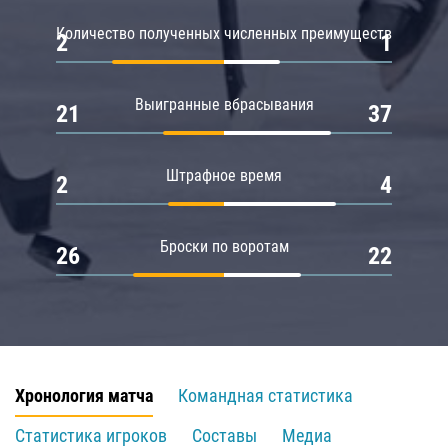
Количество полученных численных преимуществ
2
1
Выигранные вбрасывания
21
37
Штрафное время
2
4
Броски по воротам
26
22
Хронология матча
Командная статистика
Статистика игроков
Составы
Медиа