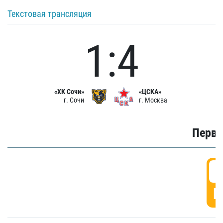
Текстовая трансляция
1:4
«ХК Сочи»
«ЦСКА»
г. Сочи
г. Москва
Первы
0
Г