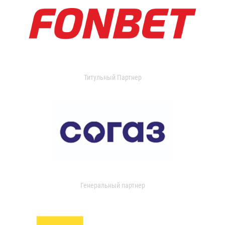
Титульный Партнер
Генеральный партнер