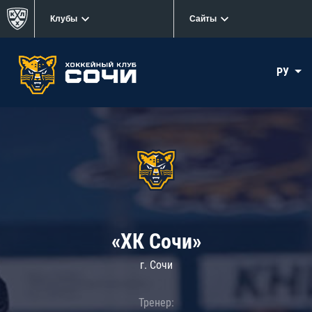
Клубы
Сайты
РУ
«ХК Сочи»
г. Сочи
Тренер: