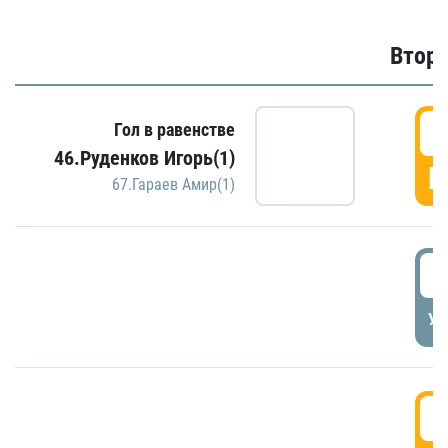
Второ
2
Гол в равенстве
46.Руденков Игорь(1)
Г
67.Гараев Амир(1)
2
УД
3