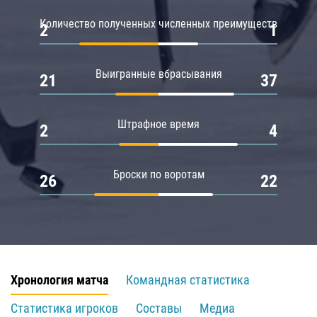
Количество полученных численных преимуществ
2
1
Выигранные вбрасывания
21
37
Штрафное время
2
4
Броски по воротам
26
22
Хронология матча
Командная статистика
Статистика игроков
Составы
Медиа