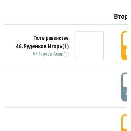
Второ
2
Гол в равенстве
46.Руденков Игорь(1)
Г
67.Гараев Амир(1)
2
УД
3