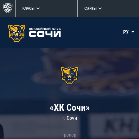
Клубы
Сайты
РУ
«ХК Сочи»
г. Сочи
Тренер: