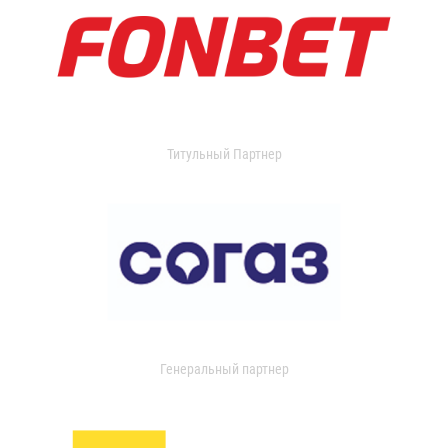
Титульный Партнер
Генеральный партнер