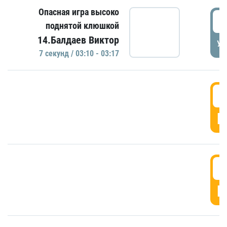
Опасная игра высоко
0
поднятой клюшкой
14.Балдаев Виктор
УД
7 секунд / 03:10 - 03:17
0
Г
0
Г