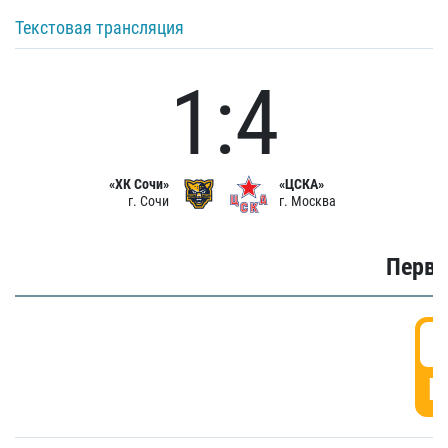
Текстовая трансляция
1:4
«ХК Сочи»
«ЦСКА»
г. Сочи
г. Москва
Первы
0
Г