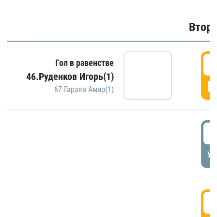
Второ
2
Гол в равенстве
46.Руденков Игорь(1)
Г
67.Гараев Амир(1)
2
УД
3