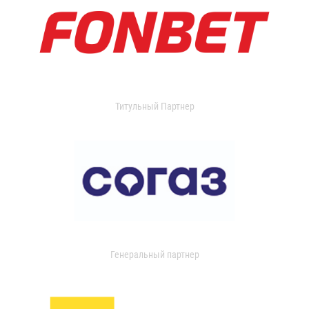
Титульный Партнер
Генеральный партнер