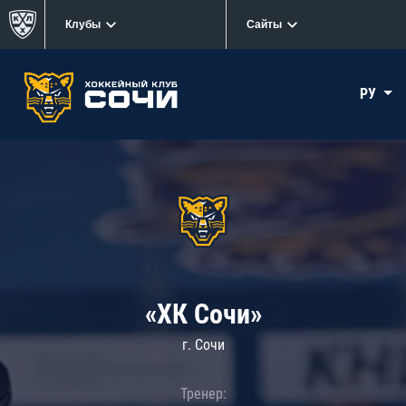
Клубы
Сайты
РУ
«ХК Сочи»
г. Сочи
Тренер: