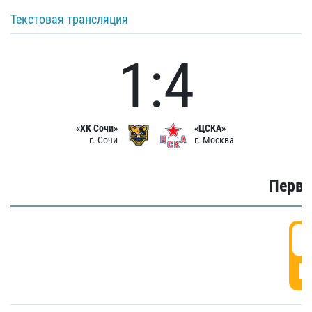
Текстовая трансляция
1:4
«ХК Сочи»
«ЦСКА»
г. Сочи
г. Москва
Первы
0
Г