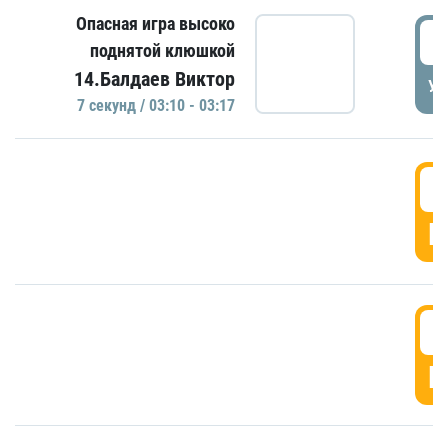
Опасная игра высоко
0
поднятой клюшкой
14.Балдаев Виктор
УД
7 секунд / 03:10 - 03:17
0
Г
0
Г