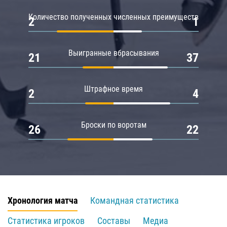
Количество полученных численных преимуществ
2
1
Выигранные вбрасывания
21
37
Штрафное время
2
4
Броски по воротам
26
22
Хронология матча
Командная статистика
Статистика игроков
Составы
Медиа