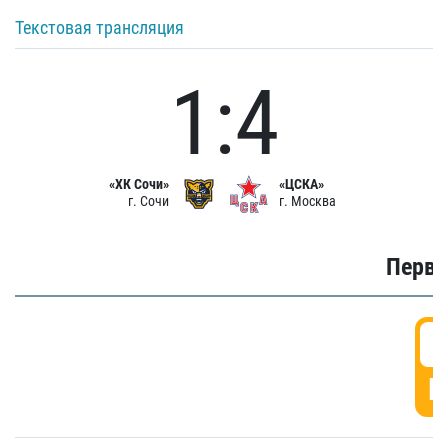
Текстовая трансляция
1:4
«ХК Сочи»
«ЦСКА»
г. Сочи
г. Москва
Первы
0
Г