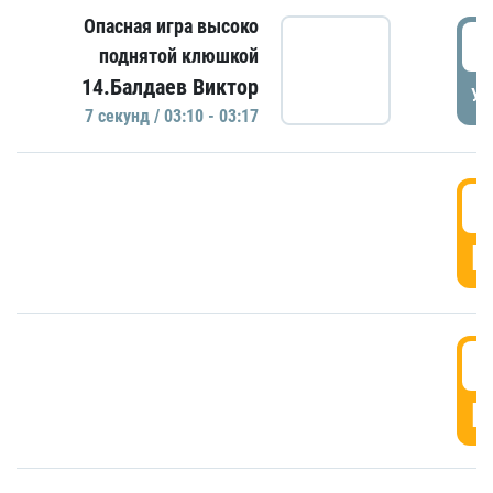
Опасная игра высоко
0
поднятой клюшкой
14.Балдаев Виктор
УД
7 секунд / 03:10 - 03:17
0
Г
0
Г