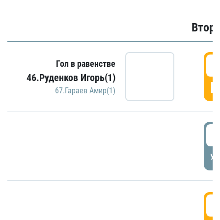
Второ
2
Гол в равенстве
46.Руденков Игорь(1)
Г
67.Гараев Амир(1)
2
УД
3