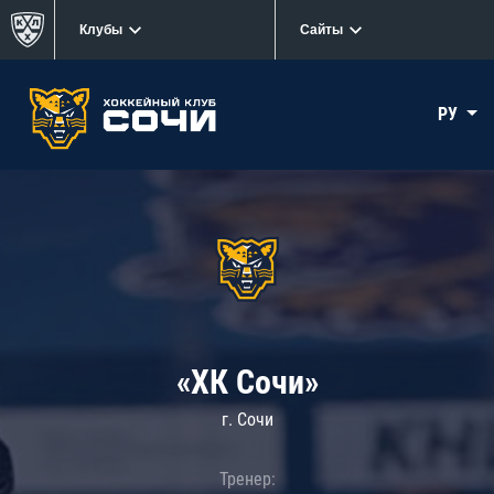
Клубы
Сайты
РУ
«ХК Сочи»
г. Сочи
Тренер: