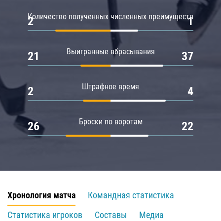
Количество полученных численных преимуществ
2
1
Выигранные вбрасывания
21
37
Штрафное время
2
4
Броски по воротам
26
22
Хронология матча
Командная статистика
Статистика игроков
Составы
Медиа