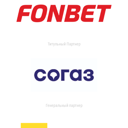
Титульный Партнер
Генеральный партнер