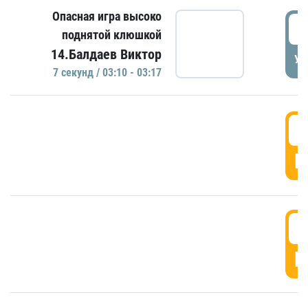
Опасная игра высоко
0
поднятой клюшкой
14.Балдаев Виктор
УД
7 секунд / 03:10 - 03:17
0
Г
0
Г