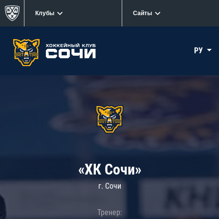
Клубы
Сайты
РУ
«ХК Сочи»
г. Сочи
Тренер: