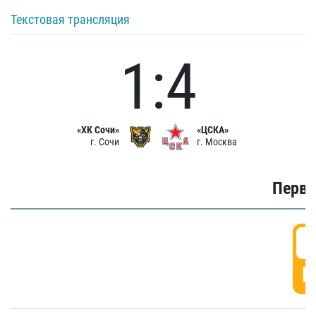
Текстовая трансляция
1:4
«ХК Сочи»
«ЦСКА»
г. Сочи
г. Москва
Первы
0
Г