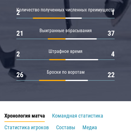
Количество полученных численных преимуществ
2
1
Выигранные вбрасывания
21
37
Штрафное время
2
4
Броски по воротам
26
22
Хронология матча
Командная статистика
Статистика игроков
Составы
Медиа