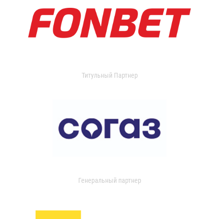
Титульный Партнер
Генеральный партнер