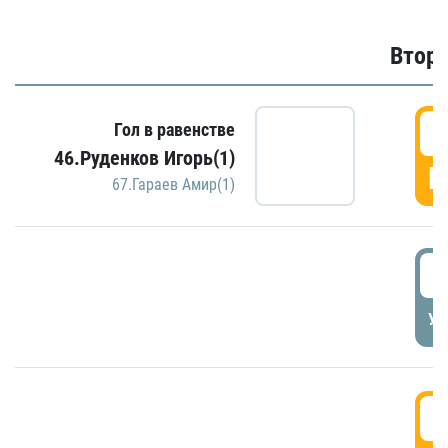
Второ
2
Гол в равенстве
46.Руденков Игорь(1)
Г
67.Гараев Амир(1)
2
УД
3