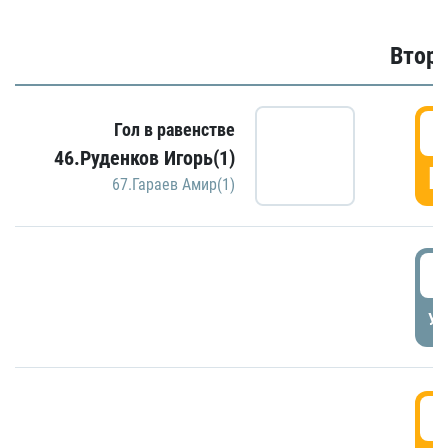
Второ
2
Гол в равенстве
46.Руденков Игорь(1)
Г
67.Гараев Амир(1)
2
УД
3