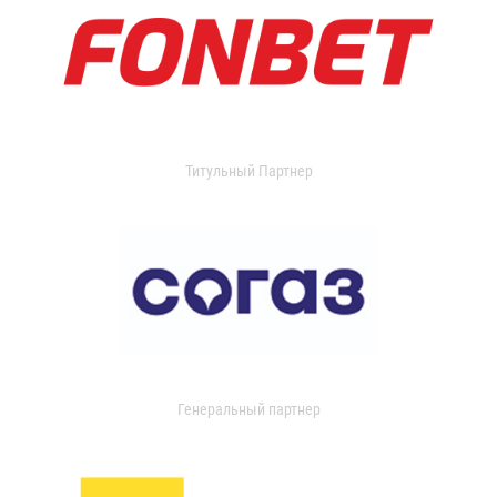
Титульный Партнер
Генеральный партнер