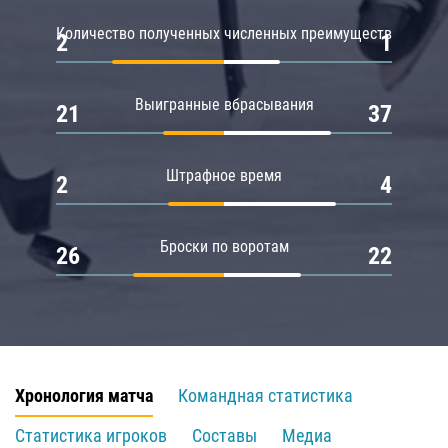
Количество полученных численных преимуществ
2
1
Выигранные вбрасывания
21
37
Штрафное время
2
4
Броски по воротам
26
22
Хронология матча
Командная статистика
Статистика игроков
Составы
Медиа