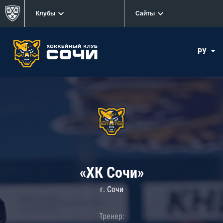
Клубы
Сайты
РУ
«ХК Сочи»
г. Сочи
Тренер: