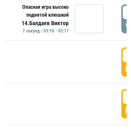
Опасная игра высоко
0
поднятой клюшкой
14.Балдаев Виктор
УД
7 секунд / 03:10 - 03:17
0
Г
0
Г