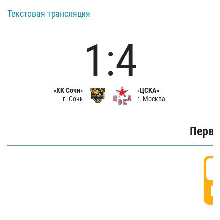
Текстовая трансляция
1:4
«ХК Сочи»
«ЦСКА»
г. Сочи
г. Москва
Первы
0
Г