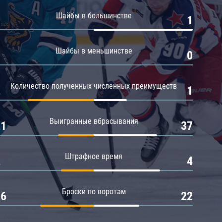
Амур
Шайбы в большинстве
0
1
Барыс
Салават Юлаев
Шайбы в меньшинстве
0
0
Сибирь
Количество полученных численных преимуществ
2
1
Выигранные вбрасывания
21
37
Штрафное время
2
4
Броски по воротам
26
22