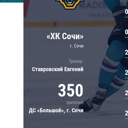
Локомотив
Северсталь
ЦСКА
Шанхайские Драконы
«ХК Сочи»
г. Сочи
Тренер:
Ставровский Евгений
350
зрителей
ДС «Большой», г. Сочи