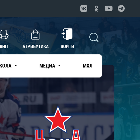
ВИП
АТРИБУТИКА
ВОЙТИ
КОЛА
МЕДИА
МХЛ