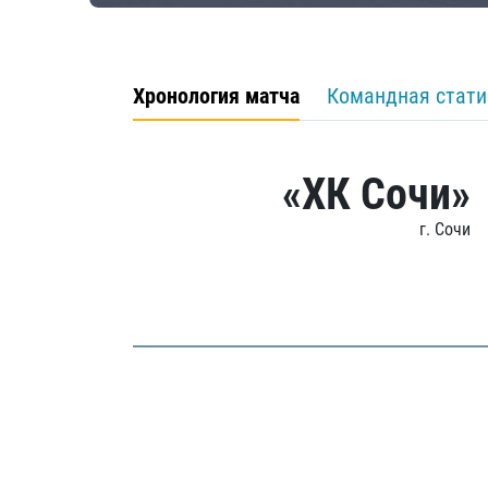
Хронология матча
Командная стати
«ХК Сочи»
г. Сочи