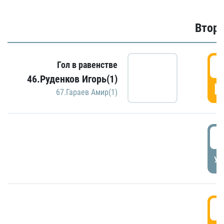
Второ
2
Гол в равенстве
46.Руденков Игорь(1)
Г
67.Гараев Амир(1)
2
УД
3