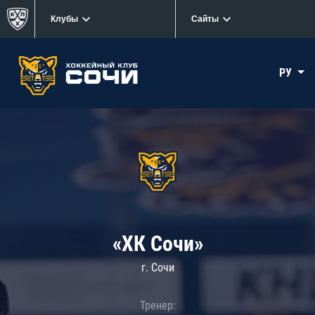
Клубы
Сайты
РУ
«ХК Сочи»
г. Сочи
Тренер: