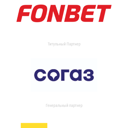
Титульный Партнер
Генеральный партнер