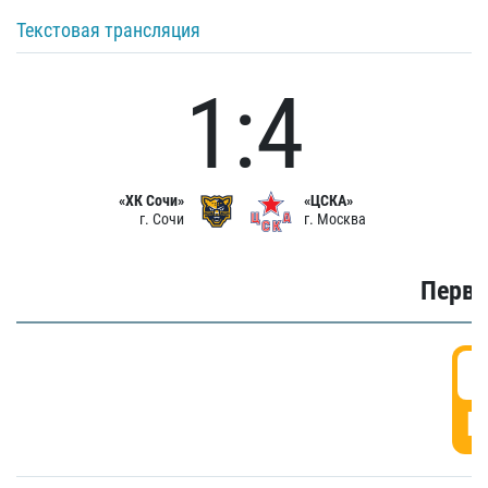
Текстовая трансляция
1:4
«ХК Сочи»
«ЦСКА»
г. Сочи
г. Москва
Первы
0
Г