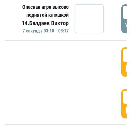
Опасная игра высоко
0
поднятой клюшкой
14.Балдаев Виктор
УД
7 секунд / 03:10 - 03:17
0
Г
0
Г