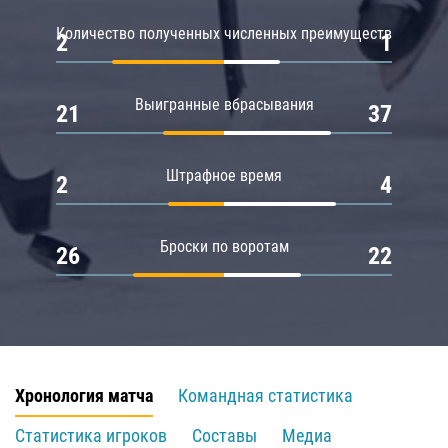
Количество полученных численных преимуществ
2
1
Выигранные вбрасывания
21
37
Штрафное время
2
4
Броски по воротам
26
22
Хронология матча
Командная статистика
Статистика игроков
Составы
Медиа