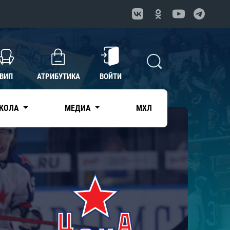
ВИП
АТРИБУТИКА
ВОЙТИ
КОЛА
МЕДИА
МХЛ