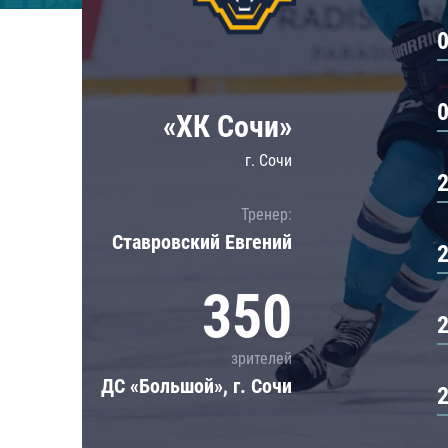
Локомотив
Северсталь
ЦСКА
Шанхайские Драконы
«ХК Сочи»
г. Сочи
Тренер:
Ставровский Евгений
350
зрителей
ДС «Большой», г. Сочи