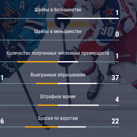
Амур
Шайбы в большинстве
0
1
Барыс
Салават Юлаев
Шайбы в меньшинстве
0
0
Сибирь
Количество полученных численных преимуществ
2
1
Выигранные вбрасывания
21
37
Штрафное время
2
4
Броски по воротам
26
22