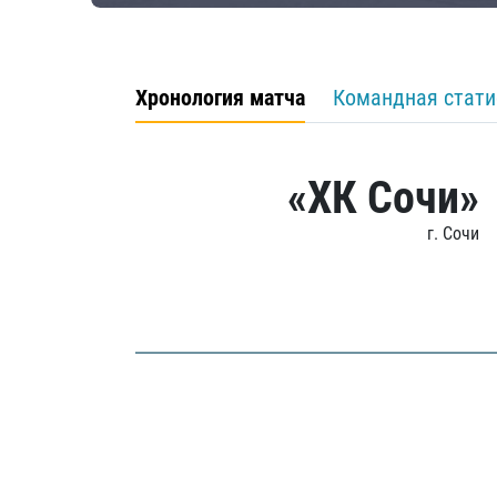
Хронология матча
Командная стати
«ХК Сочи»
г. Сочи