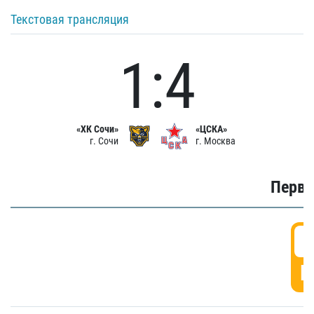
Текстовая трансляция
1:4
«ХК Сочи»
«ЦСКА»
г. Сочи
г. Москва
Первы
0
Г