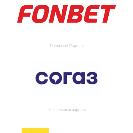
Титульный Партнер
Генеральный партнер