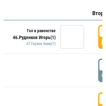
Второ
2
Гол в равенстве
46.Руденков Игорь(1)
Г
67.Гараев Амир(1)
2
УД
3