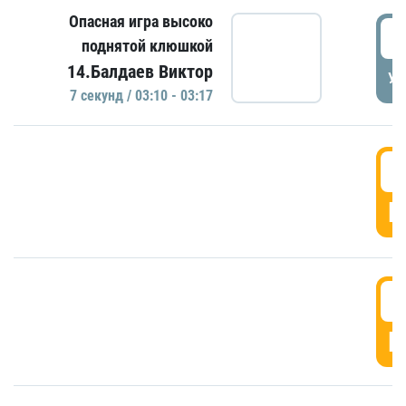
Опасная игра высоко
0
поднятой клюшкой
14.Балдаев Виктор
УД
7 секунд / 03:10 - 03:17
0
Г
0
Г