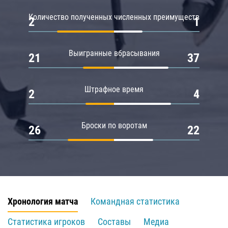
Количество полученных численных преимуществ
2
1
Выигранные вбрасывания
21
37
Штрафное время
2
4
Броски по воротам
26
22
Хронология матча
Командная статистика
Статистика игроков
Составы
Медиа