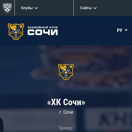
Клубы
Сайты
РУ
«ХК Сочи»
г. Сочи
Тренер: