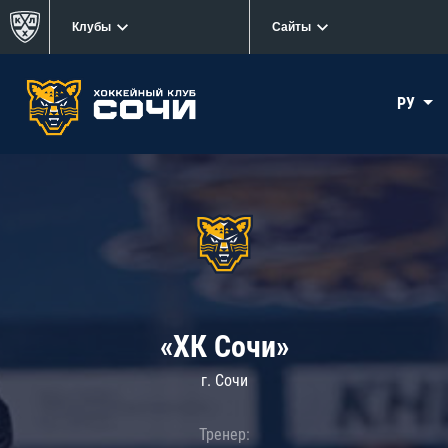
Клубы
Сайты
РУ
«ХК Сочи»
г. Сочи
Тренер: