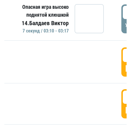
Опасная игра высоко
0
поднятой клюшкой
14.Балдаев Виктор
УД
7 секунд / 03:10 - 03:17
0
Г
0
Г