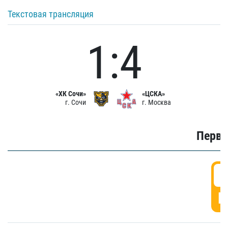
Текстовая трансляция
1:4
«ХК Сочи»
«ЦСКА»
г. Сочи
г. Москва
Первы
0
Г