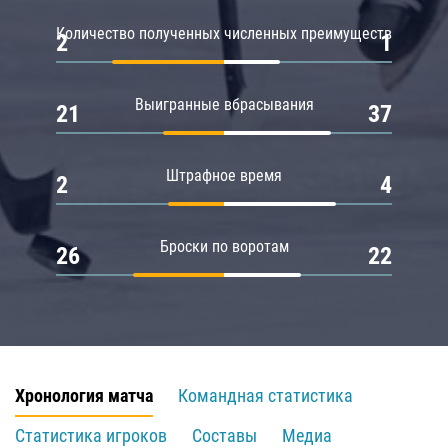
Количество полученных численных преимуществ
2
1
Выигранные вбрасывания
21
37
Штрафное время
2
4
Броски по воротам
26
22
Хронология матча
Командная статистика
Статистика игроков
Составы
Медиа