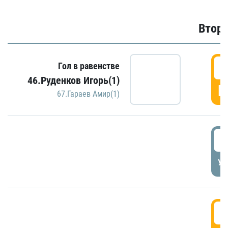
Второ
2
Гол в равенстве
46.Руденков Игорь(1)
Г
67.Гараев Амир(1)
2
УД
3