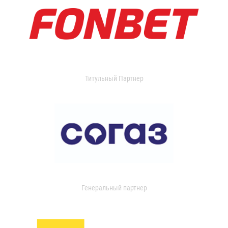
Титульный Партнер
Генеральный партнер