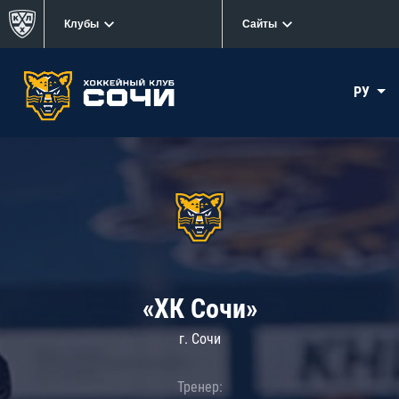
Клубы
Сайты
РУ
«ХК Сочи»
г. Сочи
Тренер: