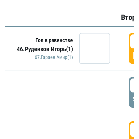
Второ
2
Гол в равенстве
46.Руденков Игорь(1)
Г
67.Гараев Амир(1)
2
УД
3