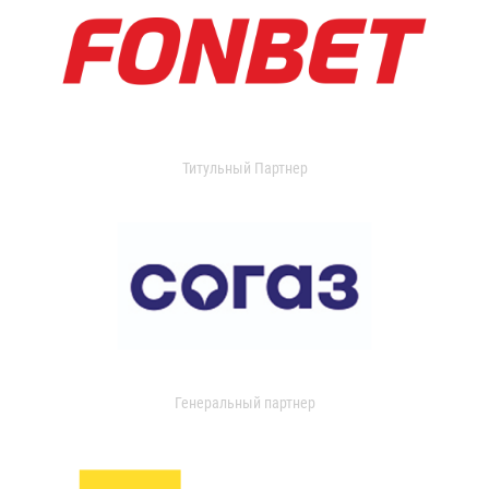
Титульный Партнер
Генеральный партнер