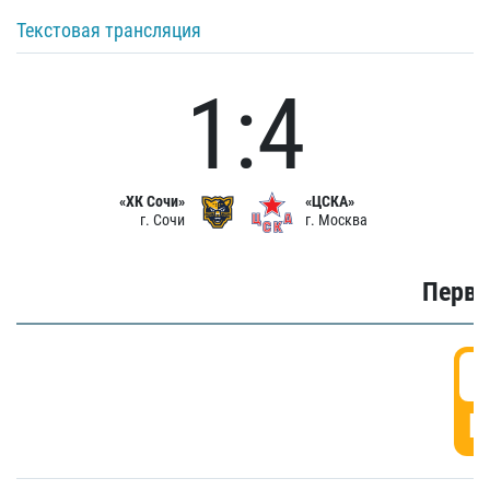
Текстовая трансляция
1:4
«ХК Сочи»
«ЦСКА»
г. Сочи
г. Москва
Первы
0
Г