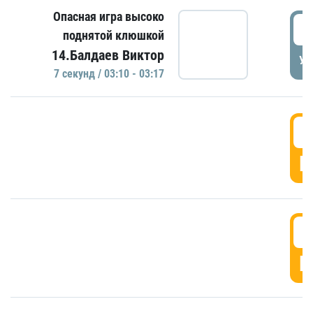
Опасная игра высоко
0
поднятой клюшкой
14.Балдаев Виктор
УД
7 секунд / 03:10 - 03:17
0
Г
0
Г