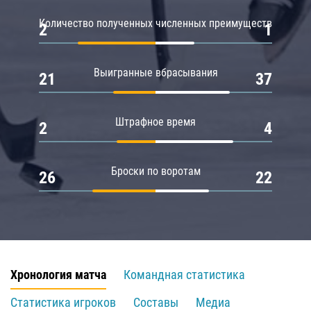
Количество полученных численных преимуществ
2
1
Выигранные вбрасывания
21
37
Штрафное время
2
4
Броски по воротам
26
22
Хронология матча
Командная статистика
Статистика игроков
Составы
Медиа