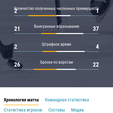
Количество полученных численных преимуществ
2
1
Выигранные вбрасывания
21
37
Штрафное время
2
4
Броски по воротам
26
22
Хронология матча
Командная статистика
Статистика игроков
Составы
Медиа