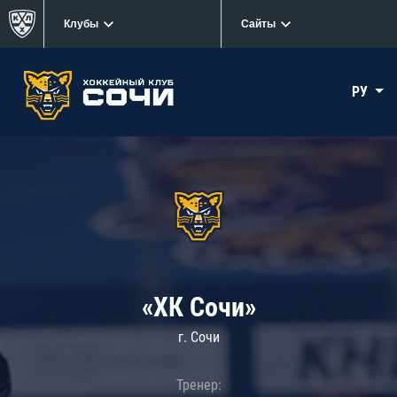
Клубы
Сайты
РУ
«ХК Сочи»
г. Сочи
Тренер: