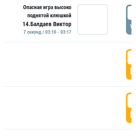
Опасная игра высоко
0
поднятой клюшкой
14.Балдаев Виктор
УД
7 секунд / 03:10 - 03:17
0
Г
0
Г