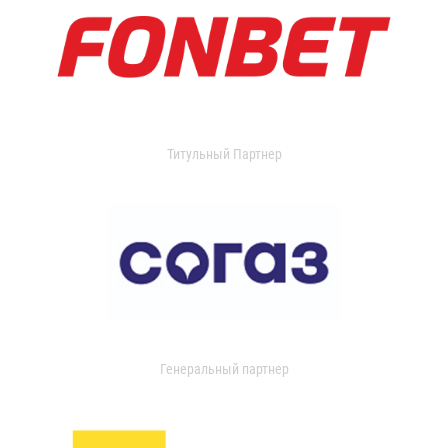
Титульный Партнер
Генеральный партнер