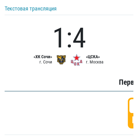
Текстовая трансляция
1:4
«ХК Сочи»
«ЦСКА»
г. Сочи
г. Москва
Первы
0
Г