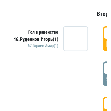
Второ
2
Гол в равенстве
46.Руденков Игорь(1)
Г
67.Гараев Амир(1)
2
УД
3