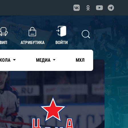
ВИП
АТРИБУТИКА
ВОЙТИ
КОЛА
МЕДИА
МХЛ