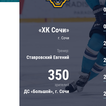
Локомотив
Северсталь
ЦСКА
Шанхайские Драконы
«ХК Сочи»
г. Сочи
Тренер:
Ставровский Евгений
350
зрителей
ДС «Большой», г. Сочи