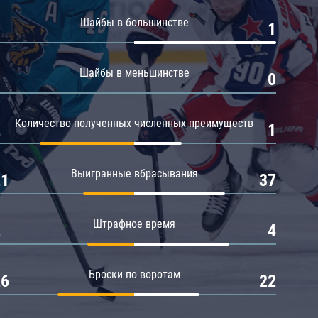
Амур
Шайбы в большинстве
0
1
Барыс
Салават Юлаев
Шайбы в меньшинстве
0
0
Сибирь
Количество полученных численных преимуществ
2
1
Выигранные вбрасывания
21
37
Штрафное время
2
4
Броски по воротам
26
22