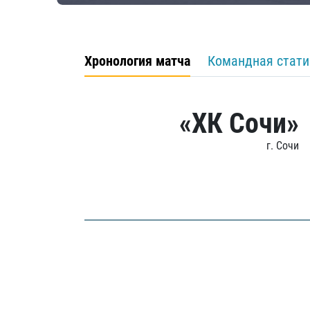
Хронология матча
Командная стати
«ХК Сочи»
г. Сочи