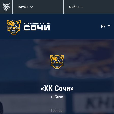
Клубы
Сайты
РУ
«ХК Сочи»
г. Сочи
Тренер: