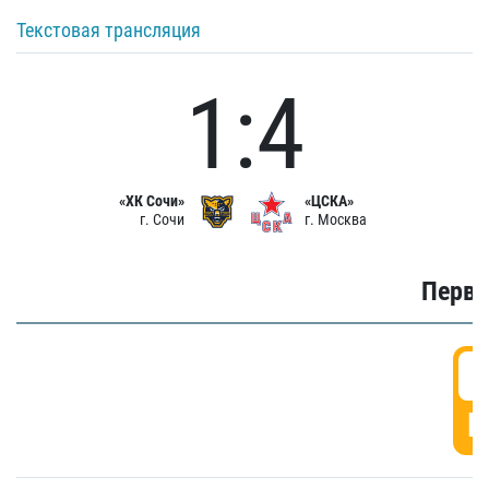
Текстовая трансляция
1:4
«ХК Сочи»
«ЦСКА»
г. Сочи
г. Москва
Первы
0
Г