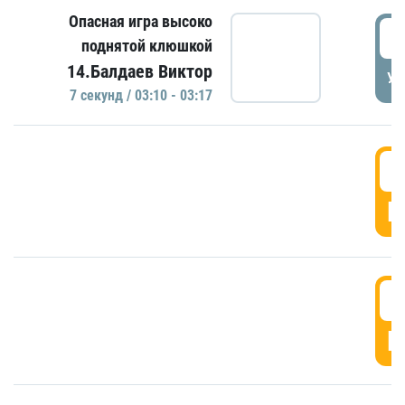
Опасная игра высоко
0
поднятой клюшкой
14.Балдаев Виктор
УД
7 секунд / 03:10 - 03:17
0
Г
0
Г