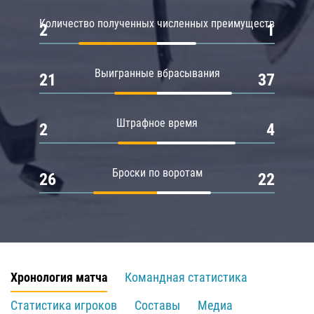
Количество полученных численных преимуществ
2
1
Выигранные вбрасывания
21
37
Штрафное время
2
4
Броски по воротам
26
22
Хронология матча
Командная статистика
Статистика игроков
Составы
Медиа