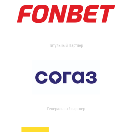
Титульный Партнер
Генеральный партнер