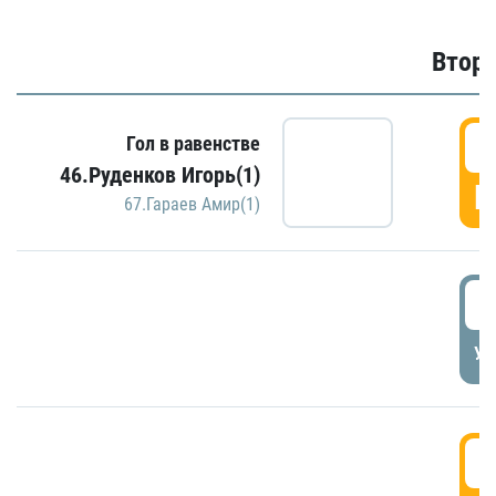
Второ
2
Гол в равенстве
46.Руденков Игорь(1)
Г
67.Гараев Амир(1)
2
УД
3