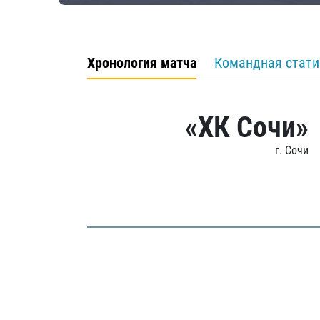
Хронология матча
Командная стати
«ХК Сочи»
г. Сочи