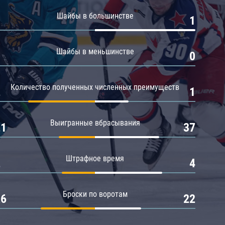
Амур
Шайбы в большинстве
0
1
Барыс
Салават Юлаев
Шайбы в меньшинстве
0
0
Сибирь
Количество полученных численных преимуществ
2
1
Выигранные вбрасывания
21
37
Штрафное время
2
4
Броски по воротам
26
22