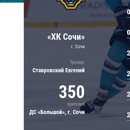
Локомотив
Северсталь
ЦСКА
Шанхайские Драконы
«ХК Сочи»
г. Сочи
Тренер:
Ставровский Евгений
350
зрителей
ДС «Большой», г. Сочи