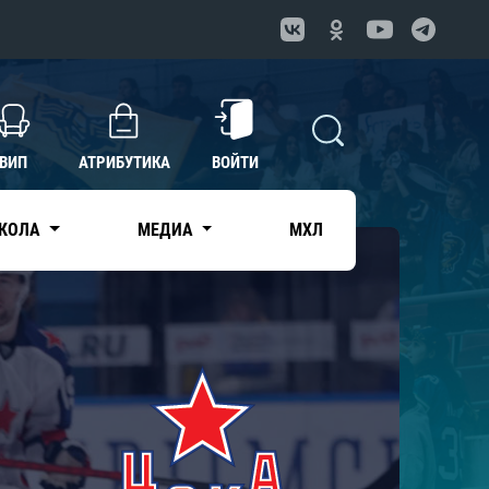
ВИП
АТРИБУТИКА
ВОЙТИ
КОЛА
МЕДИА
МХЛ