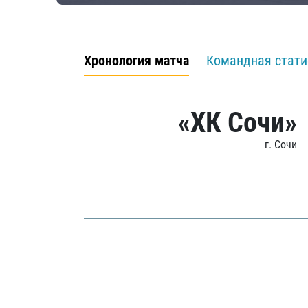
Хронология матча
Командная стати
«ХК Сочи»
г. Сочи