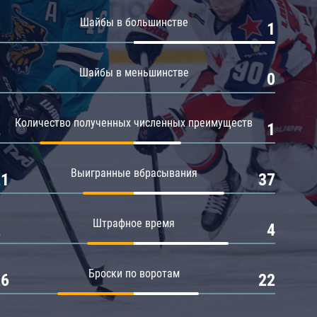
Амур
Шайбы в большинстве
0
1
Барыс
Салават Юлаев
Шайбы в меньшинстве
0
0
Сибирь
Количество полученных численных преимуществ
2
1
Выигранные вбрасывания
21
37
Штрафное время
2
4
Броски по воротам
26
22