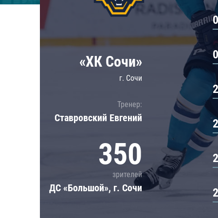
Локомотив
Северсталь
ЦСКА
Шанхайские Драконы
«ХК Сочи»
г. Сочи
Тренер:
Ставровский Евгений
350
зрителей
ДС «Большой», г. Сочи