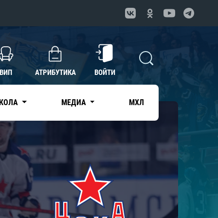
ВИП
АТРИБУТИКА
ВОЙТИ
КОЛА
МЕДИА
МХЛ