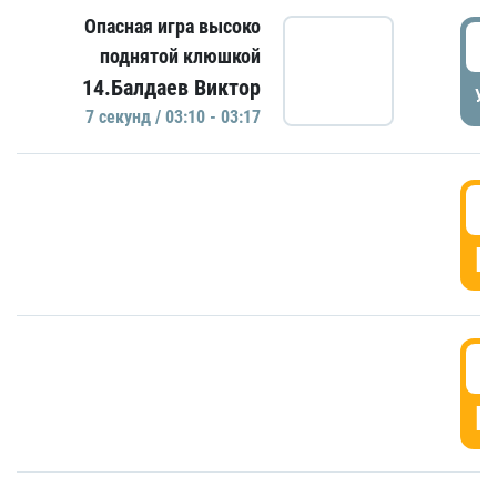
Опасная игра высоко
0
поднятой клюшкой
14.Балдаев Виктор
УД
7 секунд / 03:10 - 03:17
0
Г
0
Г