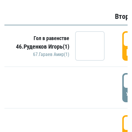
Второ
2
Гол в равенстве
46.Руденков Игорь(1)
Г
67.Гараев Амир(1)
2
УД
3