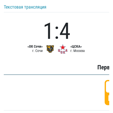
Текстовая трансляция
1:4
«ХК Сочи»
«ЦСКА»
г. Сочи
г. Москва
Первы
0
Г