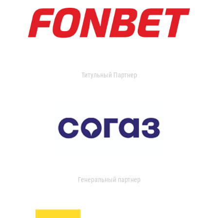
Титульный Партнер
Генеральный партнер