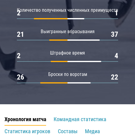
Количество полученных численных преимуществ
2
1
Выигранные вбрасывания
21
37
Штрафное время
2
4
Броски по воротам
26
22
Хронология матча
Командная статистика
Статистика игроков
Составы
Медиа