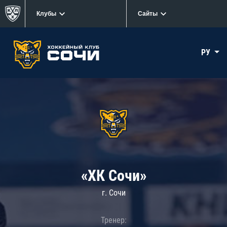
Клубы
Сайты
РУ
«ХК Сочи»
г. Сочи
Тренер: