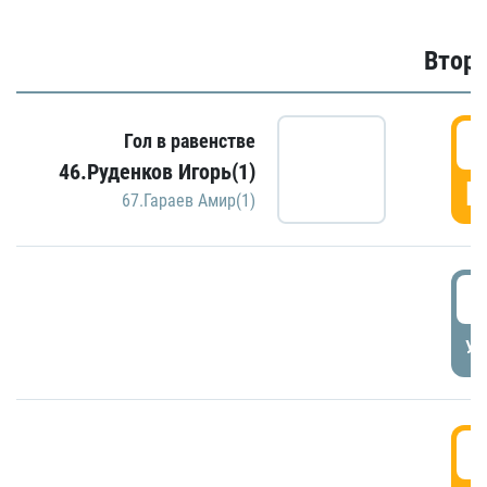
Второ
2
Гол в равенстве
46.Руденков Игорь(1)
Г
67.Гараев Амир(1)
2
УД
3