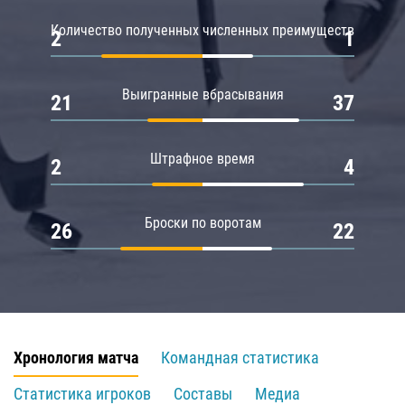
Количество полученных численных преимуществ
2
1
Выигранные вбрасывания
21
37
Штрафное время
2
4
Броски по воротам
26
22
Хронология матча
Командная статистика
Статистика игроков
Составы
Медиа