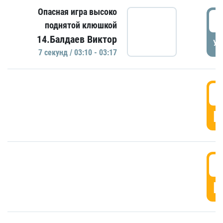
Опасная игра высоко
0
поднятой клюшкой
14.Балдаев Виктор
УД
7 секунд / 03:10 - 03:17
0
Г
0
Г