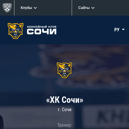
Клубы
Сайты
РУ
«ХК Сочи»
г. Сочи
Тренер: