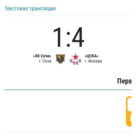
Текстовая трансляция
1:4
«ХК Сочи»
«ЦСКА»
г. Сочи
г. Москва
Первы
0
Г