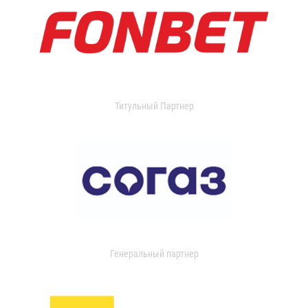
Титульный Партнер
Генеральный партнер