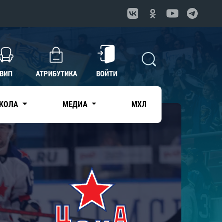
ВИП
АТРИБУТИКА
ВОЙТИ
КОЛА
МЕДИА
МХЛ