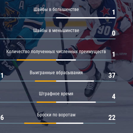
Амур
Шайбы в большинстве
0
1
Барыс
Салават Юлаев
Шайбы в меньшинстве
0
0
Сибирь
Количество полученных численных преимуществ
2
1
Выигранные вбрасывания
21
37
Штрафное время
2
4
Броски по воротам
26
22