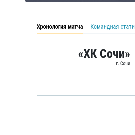
Хронология матча
Командная стати
«ХК Сочи»
г. Сочи