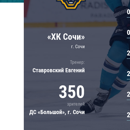
Локомотив
Северсталь
ЦСКА
Шанхайские Драконы
«ХК Сочи»
г. Сочи
Тренер:
Ставровский Евгений
350
зрителей
ДС «Большой», г. Сочи