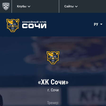
Клубы
Сайты
РУ
«ХК Сочи»
г. Сочи
Тренер: