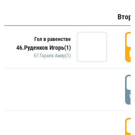
Второ
2
Гол в равенстве
46.Руденков Игорь(1)
Г
67.Гараев Амир(1)
2
УД
3