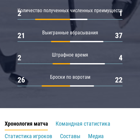
Количество полученных численных преимуществ
2
1
Выигранные вбрасывания
21
37
Штрафное время
2
4
Броски по воротам
26
22
Хронология матча
Командная статистика
Статистика игроков
Составы
Медиа