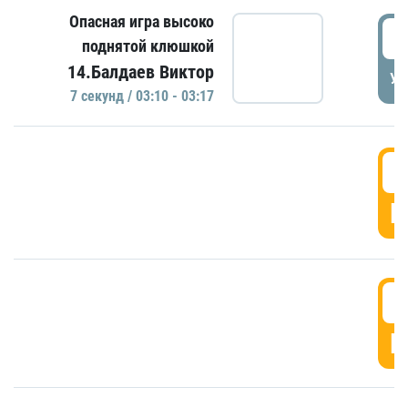
Опасная игра высоко
0
поднятой клюшкой
14.Балдаев Виктор
УД
7 секунд / 03:10 - 03:17
0
Г
0
Г