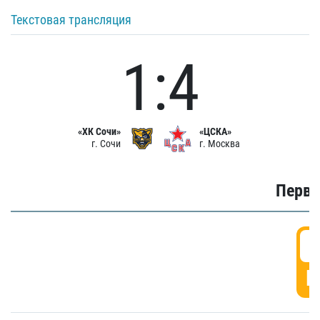
Текстовая трансляция
1:4
«ХК Сочи»
«ЦСКА»
г. Сочи
г. Москва
Первы
0
Г