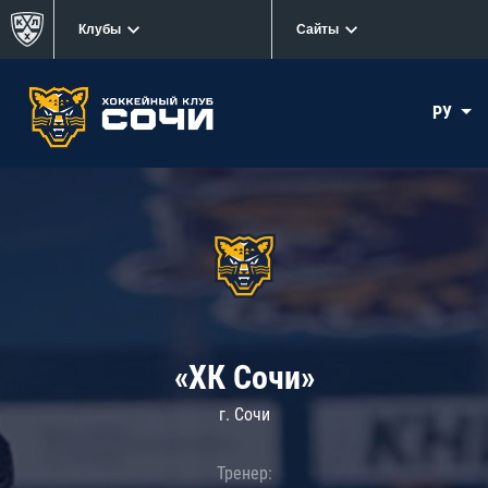
Клубы
Сайты
РУ
«ХК Сочи»
г. Сочи
Тренер: