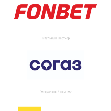
Титульный Партнер
Генеральный партнер