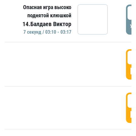
Опасная игра высоко
0
поднятой клюшкой
14.Балдаев Виктор
УД
7 секунд / 03:10 - 03:17
0
Г
0
Г