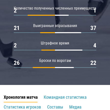
Количество полученных численных преимуществ
2
1
Выигранные вбрасывания
21
37
Штрафное время
2
4
Броски по воротам
26
22
Хронология матча
Командная статистика
Статистика игроков
Составы
Медиа