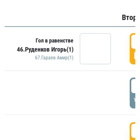
Второ
2
Гол в равенстве
46.Руденков Игорь(1)
Г
67.Гараев Амир(1)
2
УД
3