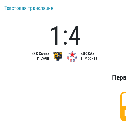
Текстовая трансляция
1:4
«ХК Сочи»
«ЦСКА»
г. Сочи
г. Москва
Первы
0
Г