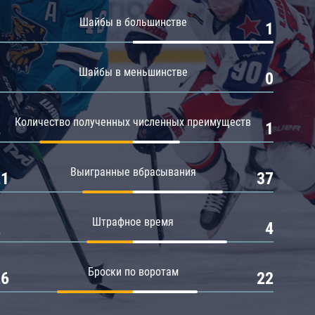
Амур
Шайбы в большинстве
0
1
Барыс
Салават Юлаев
Шайбы в меньшинстве
0
0
Сибирь
Количество полученных численных преимуществ
2
1
Выигранные вбрасывания
21
37
Штрафное время
2
4
Броски по воротам
26
22