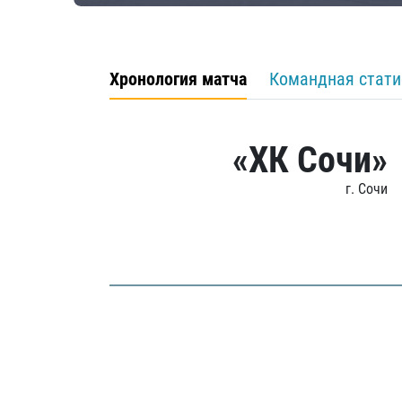
Хронология матча
Командная стати
«ХК Сочи»
г. Сочи