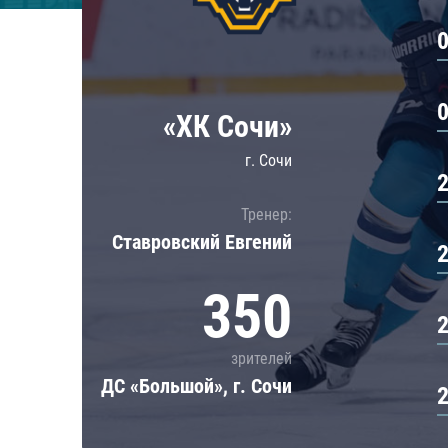
Локомотив
Северсталь
ЦСКА
Шанхайские Драконы
«ХК Сочи»
г. Сочи
Тренер:
Ставровский Евгений
350
зрителей
ДС «Большой», г. Сочи