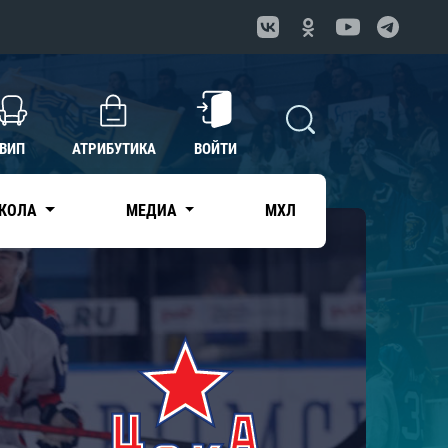
ВИП
АТРИБУТИКА
ВОЙТИ
КОЛА
МЕДИА
МХЛ