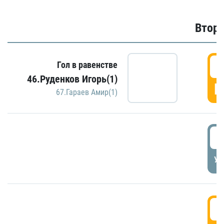
Второ
2
Гол в равенстве
46.Руденков Игорь(1)
Г
67.Гараев Амир(1)
2
УД
3