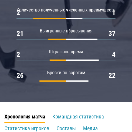
Количество полученных численных преимуществ
2
1
Выигранные вбрасывания
21
37
Штрафное время
2
4
Броски по воротам
26
22
Хронология матча
Командная статистика
Статистика игроков
Составы
Медиа