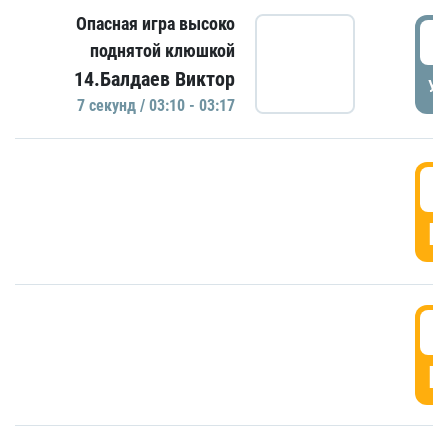
Опасная игра высоко
0
поднятой клюшкой
14.Балдаев Виктор
УД
7 секунд / 03:10 - 03:17
0
Г
0
Г