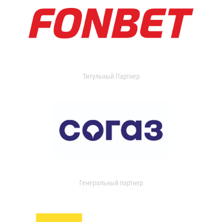
Титульный Партнер
Генеральный партнер