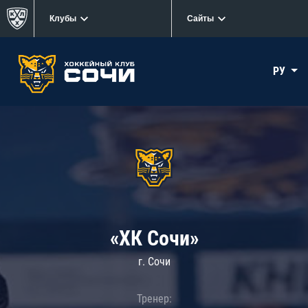
Клубы
Сайты
РУ
«ХК Сочи»
г. Сочи
Тренер: