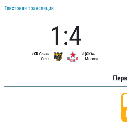
Текстовая трансляция
1:4
«ХК Сочи»
«ЦСКА»
г. Сочи
г. Москва
Первы
0
Г