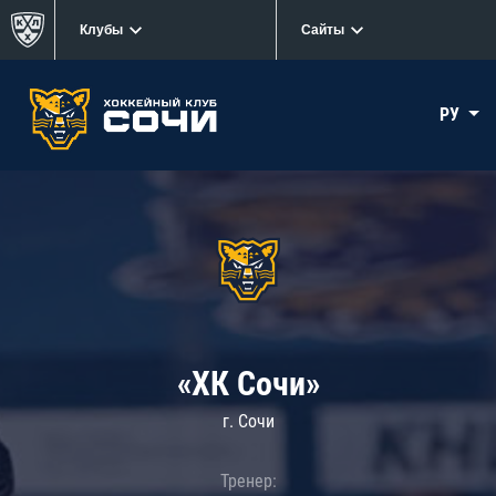
Клубы
Сайты
РУ
«ХК Сочи»
г. Сочи
Тренер: