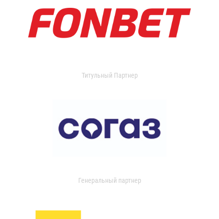
Титульный Партнер
Генеральный партнер