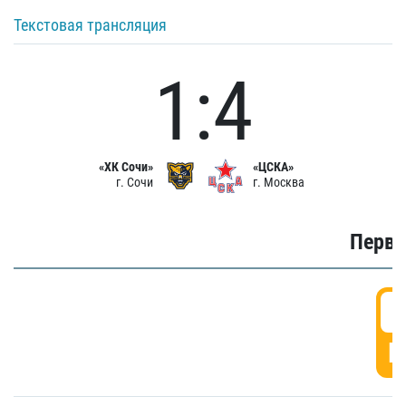
Текстовая трансляция
1:4
«ХК Сочи»
«ЦСКА»
г. Сочи
г. Москва
Первы
0
Г