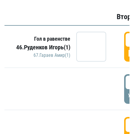
Второ
2
Гол в равенстве
46.Руденков Игорь(1)
Г
67.Гараев Амир(1)
2
УД
3