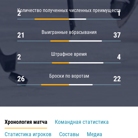
Количество полученных численных преимуществ
2
1
Выигранные вбрасывания
21
37
Штрафное время
2
4
Броски по воротам
26
22
Хронология матча
Командная статистика
Статистика игроков
Составы
Медиа