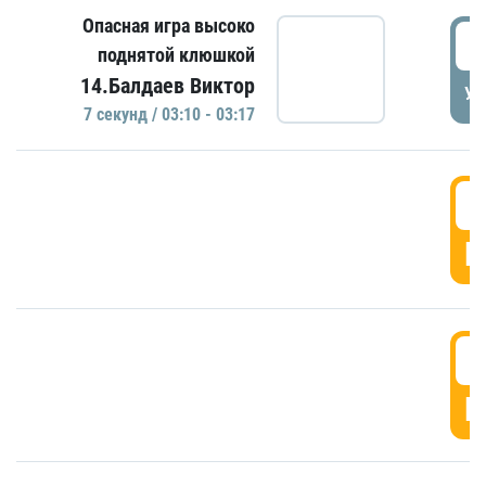
Опасная игра высоко
0
поднятой клюшкой
14.Балдаев Виктор
УД
7 секунд / 03:10 - 03:17
0
Г
0
Г