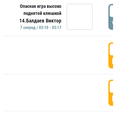
Опасная игра высоко
0
поднятой клюшкой
14.Балдаев Виктор
УД
7 секунд / 03:10 - 03:17
0
Г
0
Г