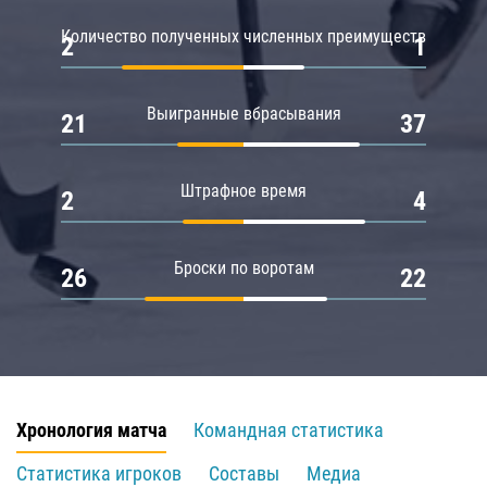
Количество полученных численных преимуществ
2
1
Выигранные вбрасывания
21
37
Штрафное время
2
4
Броски по воротам
26
22
Хронология матча
Командная статистика
Статистика игроков
Составы
Медиа