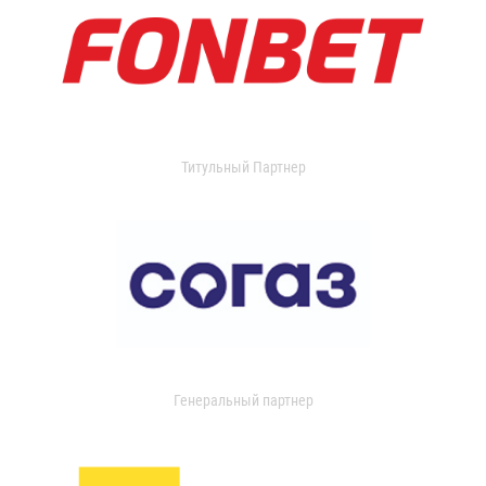
Титульный Партнер
Генеральный партнер