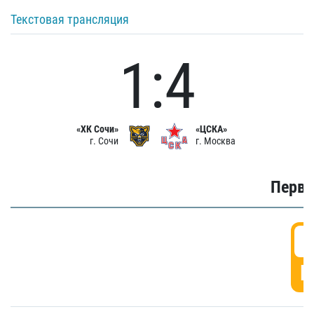
Текстовая трансляция
1:4
«ХК Сочи»
«ЦСКА»
г. Сочи
г. Москва
Первы
0
Г