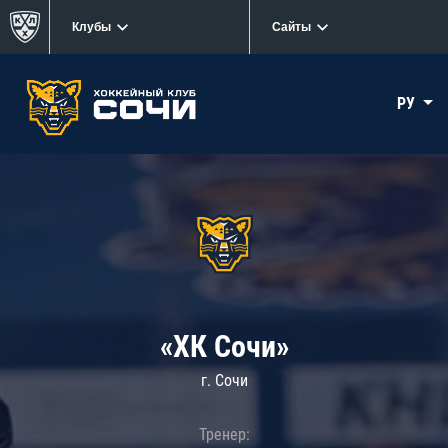
Клубы
Сайты
РУ
«ХК Сочи»
г. Сочи
Тренер: