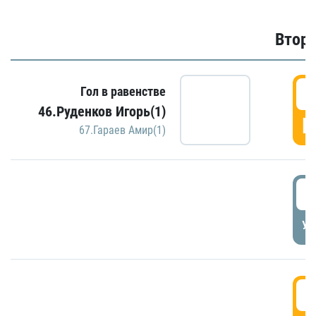
Второ
2
Гол в равенстве
46.Руденков Игорь(1)
Г
67.Гараев Амир(1)
2
УД
3