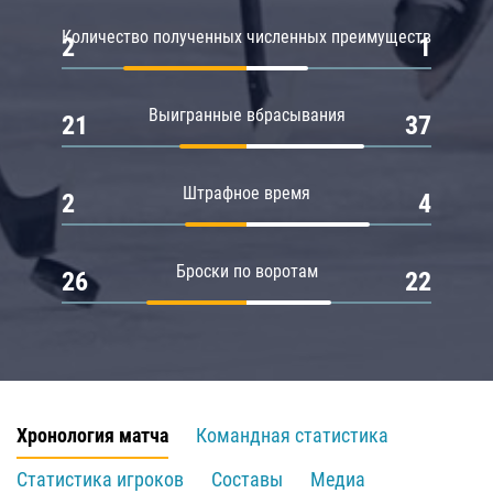
Количество полученных численных преимуществ
2
1
Выигранные вбрасывания
21
37
Штрафное время
2
4
Броски по воротам
26
22
Хронология матча
Командная статистика
Статистика игроков
Составы
Медиа