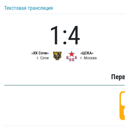
Текстовая трансляция
1:4
«ХК Сочи»
«ЦСКА»
г. Сочи
г. Москва
Первы
0
Г