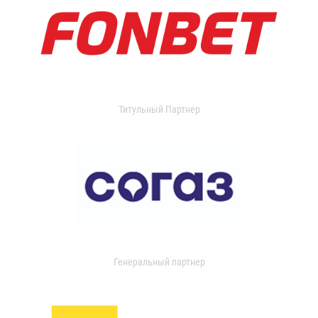
Титульный Партнер
Генеральный партнер