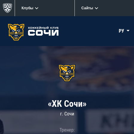
Клубы
Сайты
РУ
«ХК Сочи»
г. Сочи
Тренер: