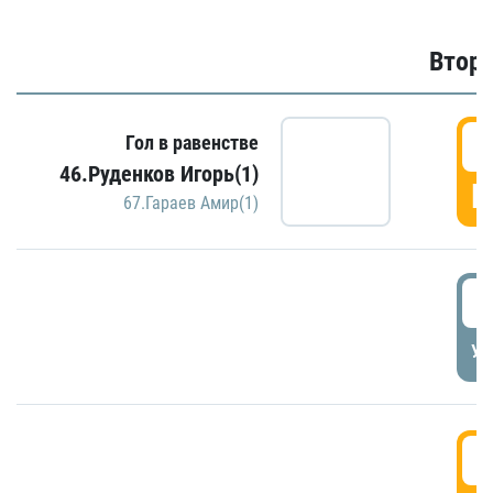
Второ
2
Гол в равенстве
46.Руденков Игорь(1)
Г
67.Гараев Амир(1)
2
УД
3