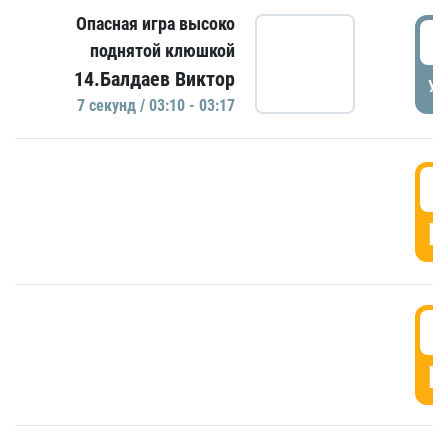
Опасная игра высоко
0
поднятой клюшкой
14.Балдаев Виктор
УД
7 секунд / 03:10 - 03:17
0
Г
0
Г