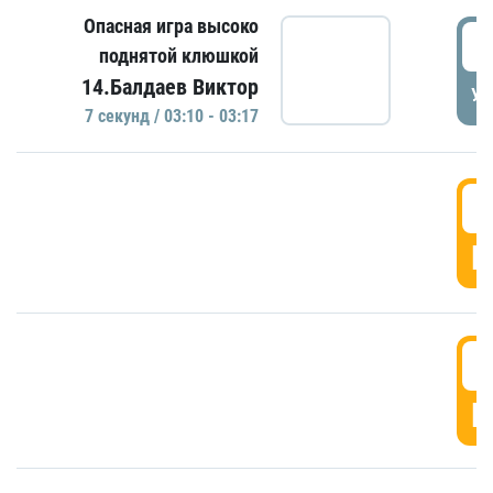
Опасная игра высоко
0
поднятой клюшкой
14.Балдаев Виктор
УД
7 секунд / 03:10 - 03:17
0
Г
0
Г