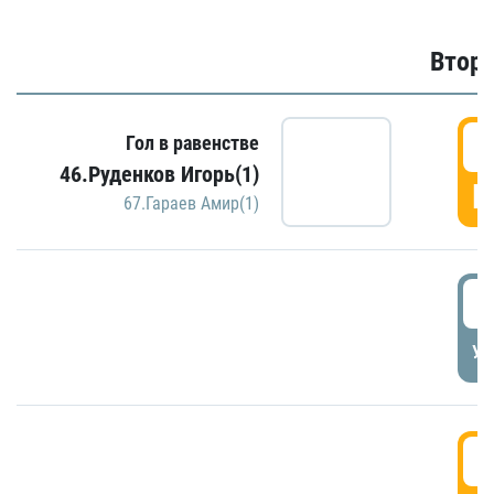
Второ
2
Гол в равенстве
46.Руденков Игорь(1)
Г
67.Гараев Амир(1)
2
УД
3