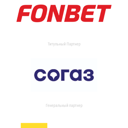
Титульный Партнер
Генеральный партнер