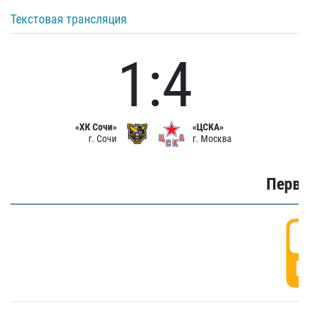
Текстовая трансляция
1:4
«ХК Сочи»
«ЦСКА»
г. Сочи
г. Москва
Первы
0
Г