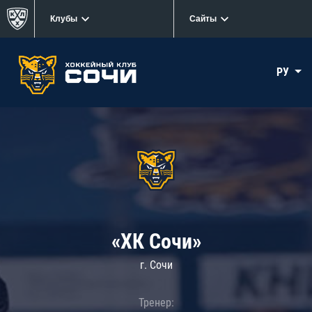
Клубы
Сайты
РУ
«ХК Сочи»
г. Сочи
Тренер: