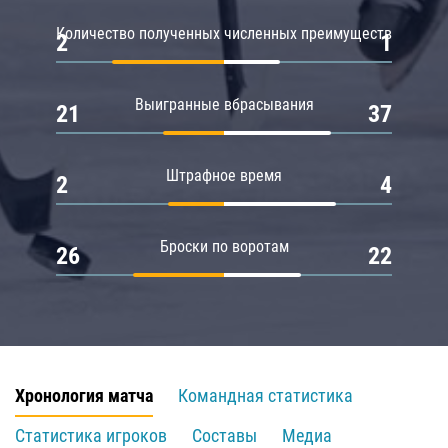
Количество полученных численных преимуществ
2
1
Выигранные вбрасывания
21
37
Штрафное время
2
4
Броски по воротам
26
22
Хронология матча
Командная статистика
Статистика игроков
Составы
Медиа