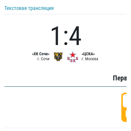
Текстовая трансляция
1:4
«ХК Сочи»
«ЦСКА»
г. Сочи
г. Москва
Первы
0
Г