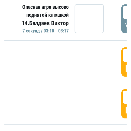
Опасная игра высоко
0
поднятой клюшкой
14.Балдаев Виктор
УД
7 секунд / 03:10 - 03:17
0
Г
0
Г