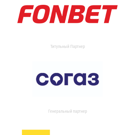
Титульный Партнер
Генеральный партнер