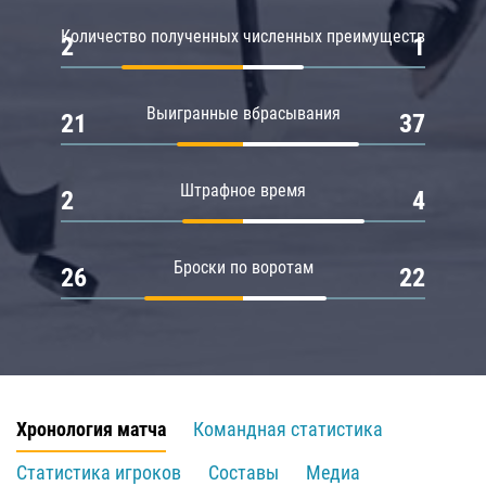
Количество полученных численных преимуществ
2
1
Выигранные вбрасывания
21
37
Штрафное время
2
4
Броски по воротам
26
22
Хронология матча
Командная статистика
Статистика игроков
Составы
Медиа