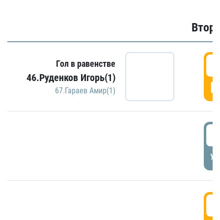
Второ
2
Гол в равенстве
46.Руденков Игорь(1)
Г
67.Гараев Амир(1)
2
УД
3