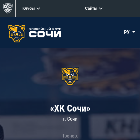
Клубы
Сайты
РУ
«ХК Сочи»
г. Сочи
Тренер: