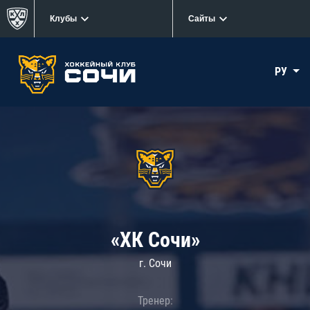
Клубы
Сайты
РУ
«ХК Сочи»
г. Сочи
Тренер: