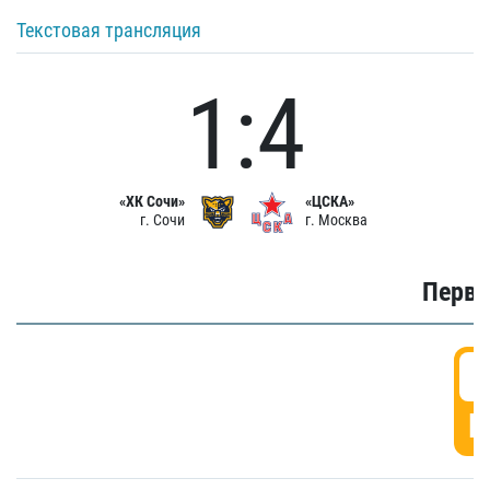
Текстовая трансляция
1:4
«ХК Сочи»
«ЦСКА»
г. Сочи
г. Москва
Первы
0
Г