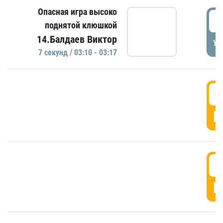
Опасная игра высоко
0
поднятой клюшкой
14.Балдаев Виктор
УД
7 секунд / 03:10 - 03:17
0
Г
0
Г