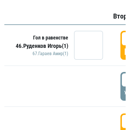
Второ
2
Гол в равенстве
46.Руденков Игорь(1)
Г
67.Гараев Амир(1)
2
УД
3