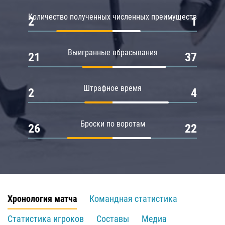
Количество полученных численных преимуществ
2
1
Выигранные вбрасывания
21
37
Штрафное время
2
4
Броски по воротам
26
22
Хронология матча
Командная статистика
Статистика игроков
Составы
Медиа