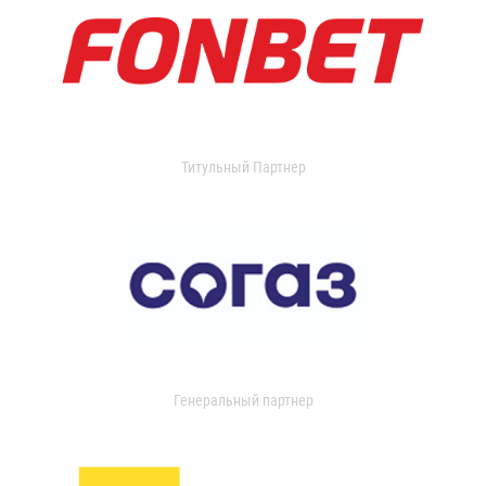
Титульный Партнер
Генеральный партнер