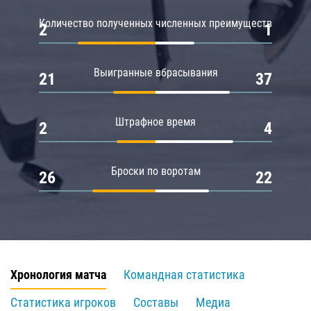
Количество полученных численных преимуществ
2
1
Выигранные вбрасывания
21
37
Штрафное время
2
4
Броски по воротам
26
22
Хронология матча
Командная статистика
Статистика игроков
Составы
Медиа