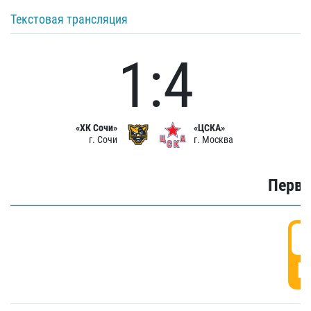
Текстовая трансляция
1:4
«ХК Сочи»
«ЦСКА»
г. Сочи
г. Москва
Первы
0
Г