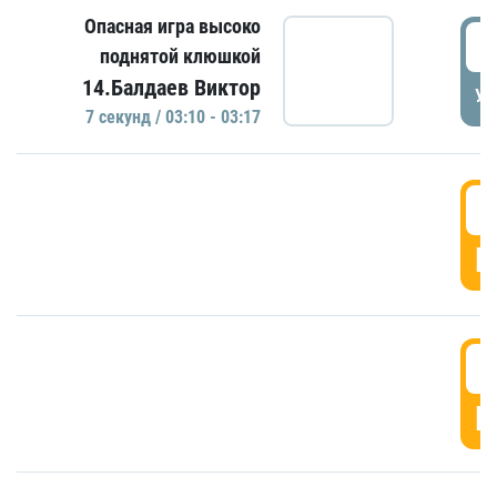
Опасная игра высоко
0
поднятой клюшкой
14.Балдаев Виктор
УД
7 секунд / 03:10 - 03:17
0
Г
0
Г