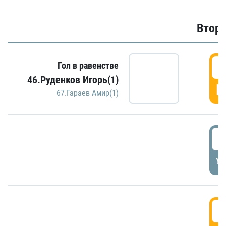
Второ
2
Гол в равенстве
46.Руденков Игорь(1)
Г
67.Гараев Амир(1)
2
УД
3