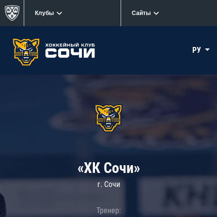
Клубы
Сайты
РУ
«ХК Сочи»
г. Сочи
Тренер: