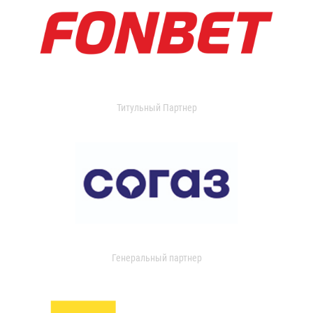
Титульный Партнер
Генеральный партнер