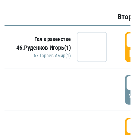
Второ
2
Гол в равенстве
46.Руденков Игорь(1)
Г
67.Гараев Амир(1)
2
УД
3