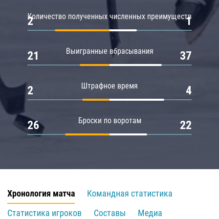
Количество полученных численных преимуществ
2
1
Выигранные вбрасывания
21
37
Штрафное время
2
4
Броски по воротам
26
22
Хронология матча
Командная статистика
Статистика игроков
Составы
Медиа