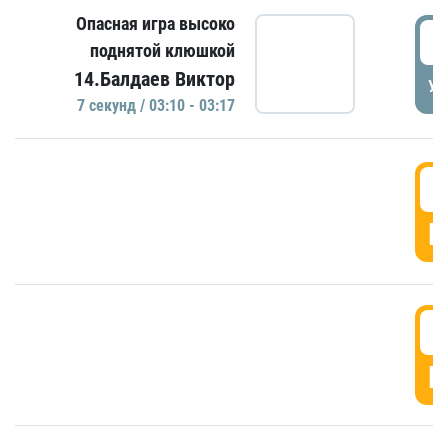
Опасная игра высоко
0
поднятой клюшкой
14.Балдаев Виктор
УД
7 секунд / 03:10 - 03:17
0
Г
0
Г