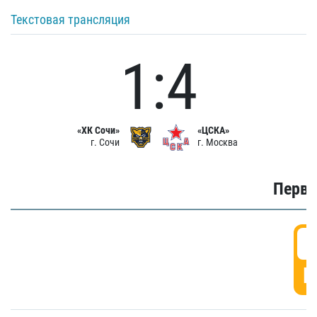
Текстовая трансляция
1:4
«ХК Сочи»
«ЦСКА»
г. Сочи
г. Москва
Первы
0
Г