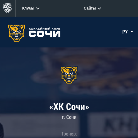
Клубы
Сайты
РУ
«ХК Сочи»
г. Сочи
Тренер: