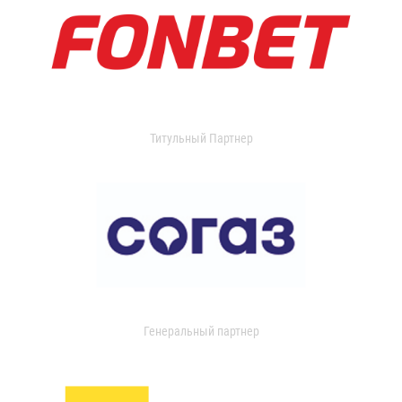
Титульный Партнер
Генеральный партнер