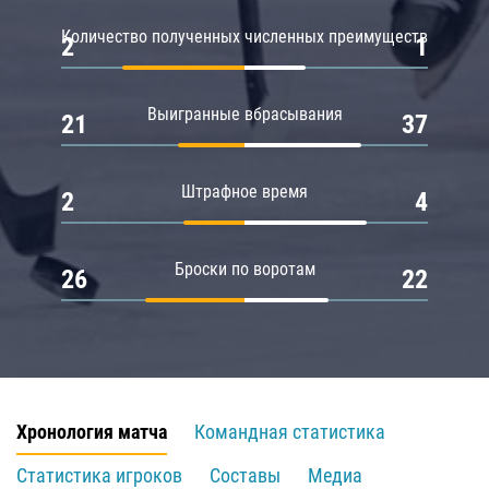
Количество полученных численных преимуществ
2
1
Выигранные вбрасывания
21
37
Штрафное время
2
4
Броски по воротам
26
22
Хронология матча
Командная статистика
Статистика игроков
Составы
Медиа