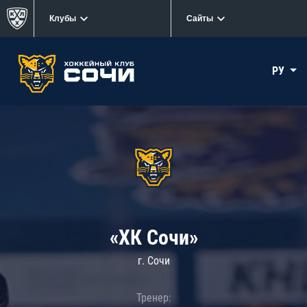
Клубы
Сайты
РУ
«ХК Сочи»
г. Сочи
Тренер: