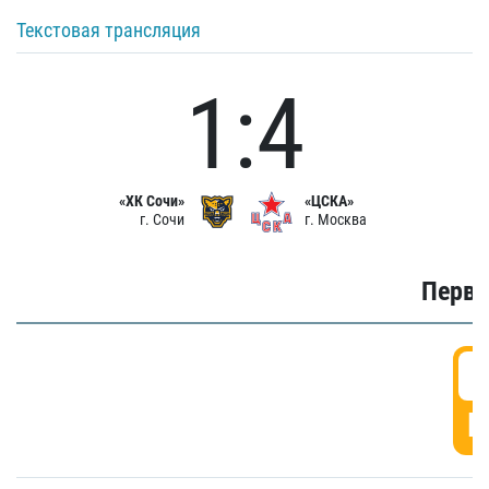
Текстовая трансляция
1:4
«ХК Сочи»
«ЦСКА»
г. Сочи
г. Москва
Первы
0
Г