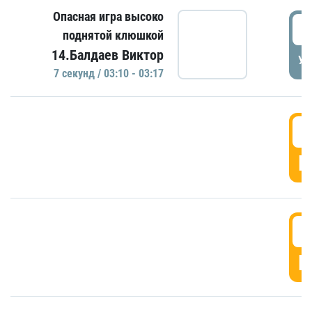
Опасная игра высоко
0
поднятой клюшкой
14.Балдаев Виктор
УД
7 секунд / 03:10 - 03:17
0
Г
0
Г