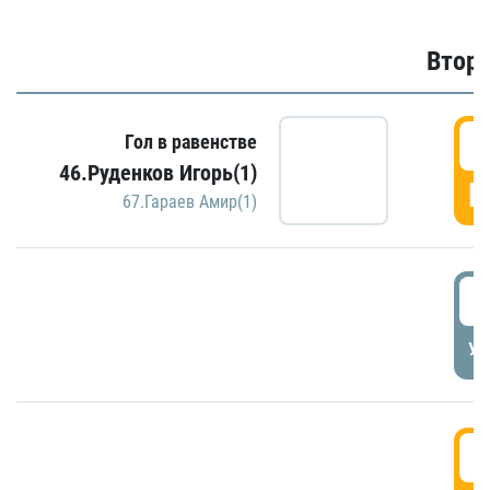
Второ
2
Гол в равенстве
46.Руденков Игорь(1)
Г
67.Гараев Амир(1)
2
УД
3