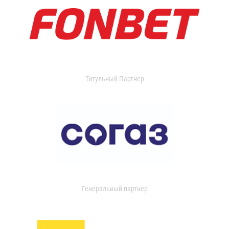
Титульный Партнер
Генеральный партнер