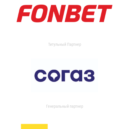
Титульный Партнер
Генеральный партнер