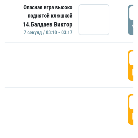
Опасная игра высоко
0
поднятой клюшкой
14.Балдаев Виктор
УД
7 секунд / 03:10 - 03:17
0
Г
0
Г