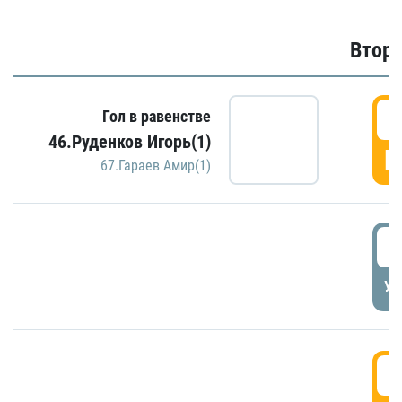
Второ
2
Гол в равенстве
46.Руденков Игорь(1)
Г
67.Гараев Амир(1)
2
УД
3