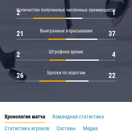
Количество полученных численных преимуществ
2
1
Выигранные вбрасывания
21
37
Штрафное время
2
4
Броски по воротам
26
22
Хронология матча
Командная статистика
Статистика игроков
Составы
Медиа