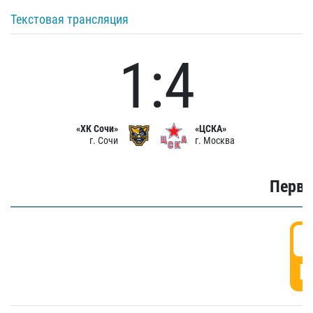
Текстовая трансляция
1:4
«ХК Сочи»
«ЦСКА»
г. Сочи
г. Москва
Первы
0
Г