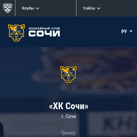
Клубы
Сайты
РУ
«ХК Сочи»
г. Сочи
Тренер: