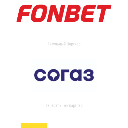
Титульный Партнер
Генеральный партнер