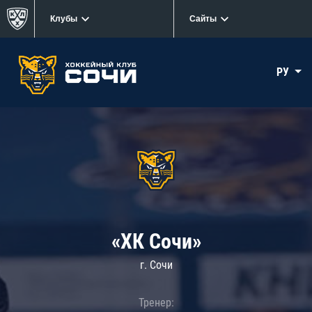
Клубы
Сайты
РУ
«ХК Сочи»
г. Сочи
Тренер: