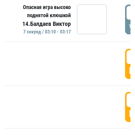
Опасная игра высоко
0
поднятой клюшкой
14.Балдаев Виктор
УД
7 секунд / 03:10 - 03:17
0
Г
0
Г