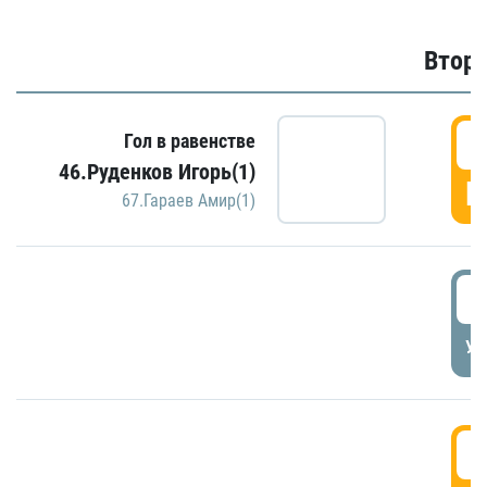
Второ
2
Гол в равенстве
46.Руденков Игорь(1)
Г
67.Гараев Амир(1)
2
УД
3