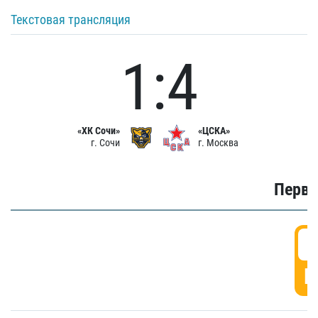
Текстовая трансляция
1:4
«ХК Сочи»
«ЦСКА»
г. Сочи
г. Москва
Первы
0
Г