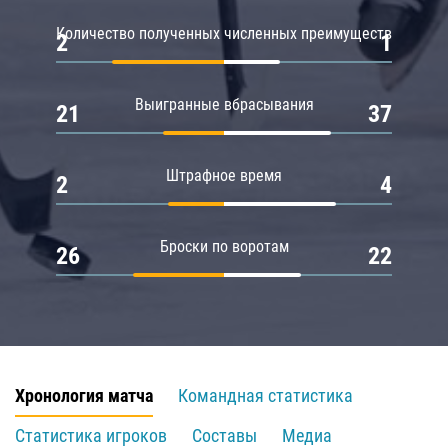
Количество полученных численных преимуществ
2
1
Выигранные вбрасывания
21
37
Штрафное время
2
4
Броски по воротам
26
22
Хронология матча
Командная статистика
Статистика игроков
Составы
Медиа