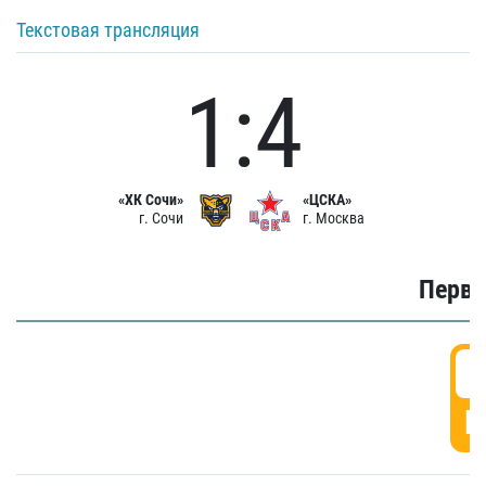
Текстовая трансляция
1:4
«ХК Сочи»
«ЦСКА»
г. Сочи
г. Москва
Первы
0
Г