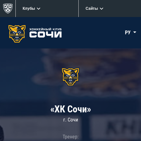
Клубы
Сайты
РУ
«ХК Сочи»
г. Сочи
Тренер: