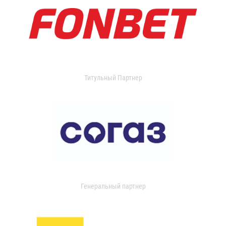
Титульный Партнер
Генеральный партнер