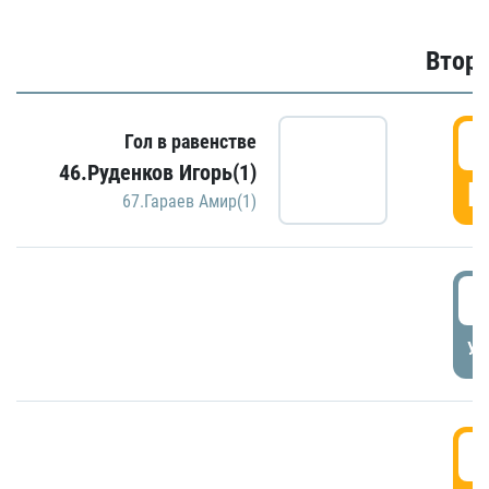
Второ
2
Гол в равенстве
46.Руденков Игорь(1)
Г
67.Гараев Амир(1)
2
УД
3