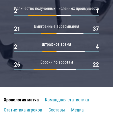
Количество полученных численных преимуществ
2
1
Выигранные вбрасывания
21
37
Штрафное время
2
4
Броски по воротам
26
22
Хронология матча
Командная статистика
Статистика игроков
Составы
Медиа