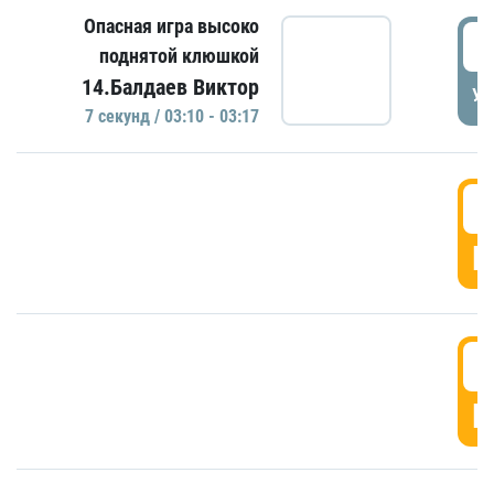
Опасная игра высоко
0
поднятой клюшкой
14.Балдаев Виктор
УД
7 секунд / 03:10 - 03:17
0
Г
0
Г