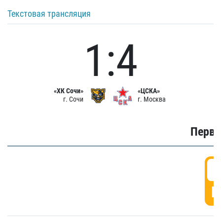
Текстовая трансляция
1:4
«ХК Сочи»
«ЦСКА»
г. Сочи
г. Москва
Первы
0
Г