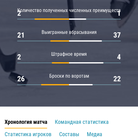
Количество полученных численных преимуществ
2
1
Выигранные вбрасывания
21
37
Штрафное время
2
4
Броски по воротам
26
22
Хронология матча
Командная статистика
Статистика игроков
Составы
Медиа