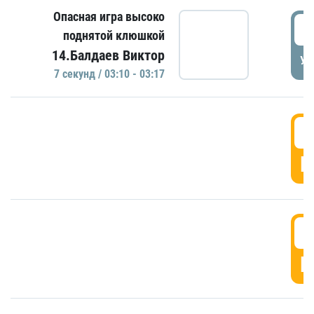
Опасная игра высоко
0
поднятой клюшкой
14.Балдаев Виктор
УД
7 секунд / 03:10 - 03:17
0
Г
0
Г