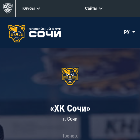
Клубы
Сайты
РУ
«ХК Сочи»
г. Сочи
Тренер: