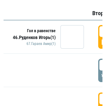
Второ
2
Гол в равенстве
46.Руденков Игорь(1)
Г
67.Гараев Амир(1)
2
УД
3