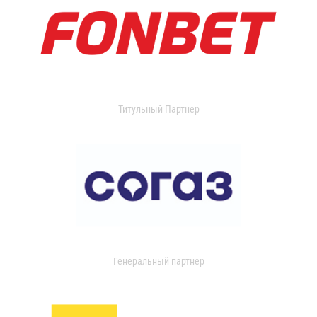
Титульный Партнер
Генеральный партнер