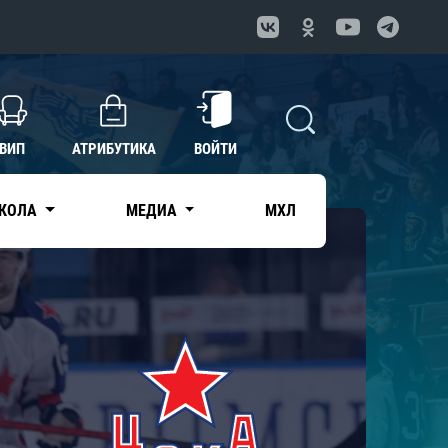
ВИП
АТРИБУТИКА
ВОЙТИ
КОЛА
МЕДИА
МХЛ