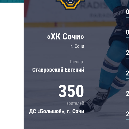
Локомотив
Северсталь
ЦСКА
Шанхайские Драконы
«ХК Сочи»
г. Сочи
Тренер:
Ставровский Евгений
350
зрителей
ДС «Большой», г. Сочи