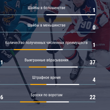
Амур
Шайбы в большинстве
0
1
Барыс
Салават Юлаев
Шайбы в меньшинстве
0
0
Сибирь
Количество полученных численных преимуществ
2
1
Выигранные вбрасывания
21
37
Штрафное время
2
4
Броски по воротам
26
22