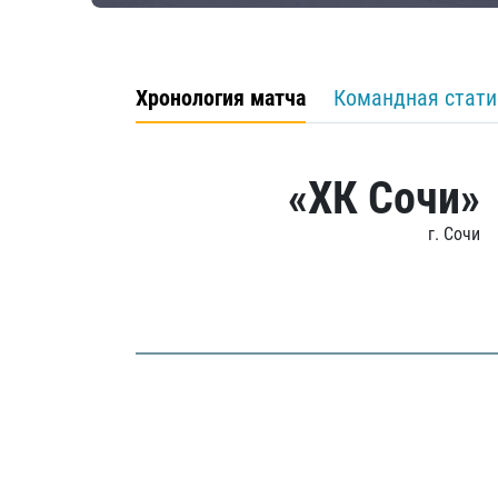
Хронология матча
Командная стати
«ХК Сочи»
г. Сочи