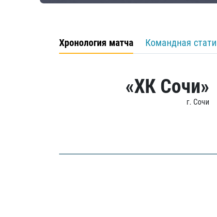
Хронология матча
Командная стати
«ХК Сочи»
г. Сочи