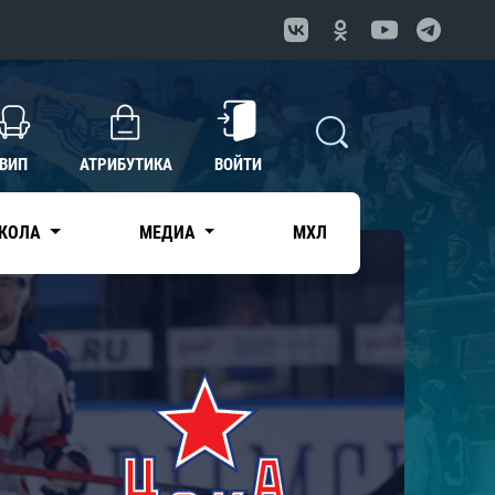
ВИП
АТРИБУТИКА
ВОЙТИ
КОЛА
МЕДИА
МХЛ