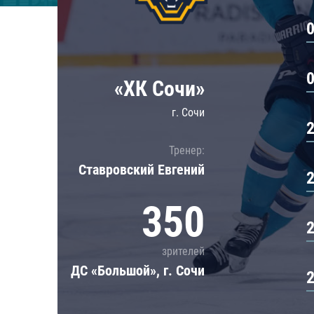
Локомотив
Северсталь
ЦСКА
Шанхайские Драконы
«ХК Сочи»
г. Сочи
Тренер:
Ставровский Евгений
350
зрителей
ДС «Большой», г. Сочи