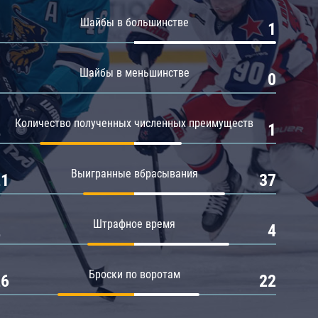
Амур
Шайбы в большинстве
0
1
Барыс
Салават Юлаев
Шайбы в меньшинстве
0
0
Сибирь
Количество полученных численных преимуществ
2
1
Выигранные вбрасывания
21
37
Штрафное время
2
4
Броски по воротам
26
22