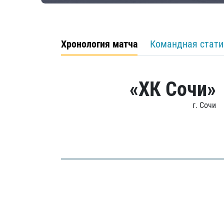
Хронология матча
Командная стати
«ХК Сочи»
г. Сочи