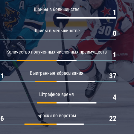
Амур
Шайбы в большинстве
0
1
Барыс
Салават Юлаев
Шайбы в меньшинстве
0
0
Сибирь
Количество полученных численных преимуществ
2
1
Выигранные вбрасывания
21
37
Штрафное время
2
4
Броски по воротам
26
22