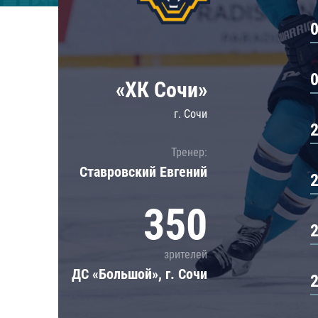
Локомотив
Северсталь
ЦСКА
Шанхайские Драконы
«ХК Сочи»
г. Сочи
Тренер:
Ставровский Евгений
350
зрителей
ДС «Большой», г. Сочи