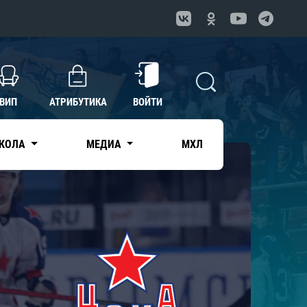
ВИП
АТРИБУТИКА
ВОЙТИ
КОЛА
МЕДИА
МХЛ