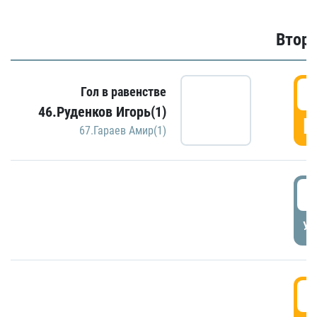
Второ
2
Гол в равенстве
46.Руденков Игорь(1)
Г
67.Гараев Амир(1)
2
УД
3