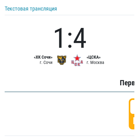
Текстовая трансляция
1:4
«ХК Сочи»
«ЦСКА»
г. Сочи
г. Москва
Первы
0
Г