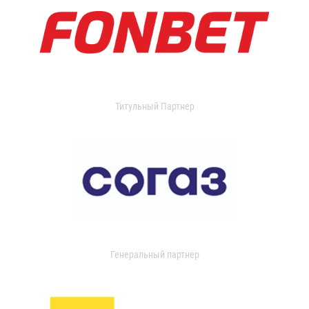
Титульный Партнер
Генеральный партнер