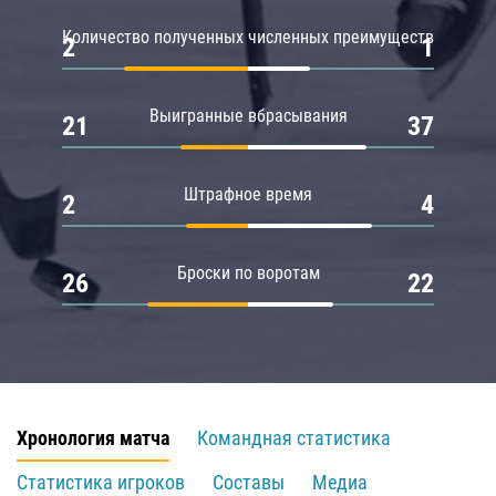
Количество полученных численных преимуществ
2
1
Выигранные вбрасывания
21
37
Штрафное время
2
4
Броски по воротам
26
22
Хронология матча
Командная статистика
Статистика игроков
Составы
Медиа