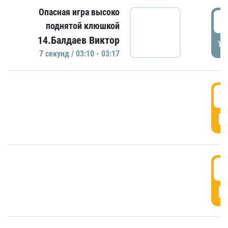
Опасная игра высоко
0
поднятой клюшкой
14.Балдаев Виктор
УД
7 секунд / 03:10 - 03:17
0
Г
0
Г