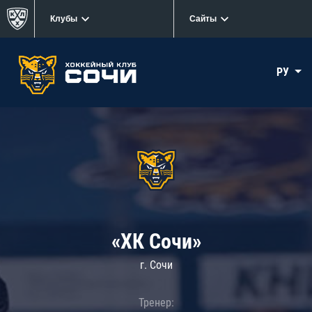
Клубы
Сайты
РУ
«ХК Сочи»
г. Сочи
Тренер: