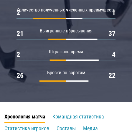
Количество полученных численных преимуществ
2
1
Выигранные вбрасывания
21
37
Штрафное время
2
4
Броски по воротам
26
22
Хронология матча
Командная статистика
Статистика игроков
Составы
Медиа