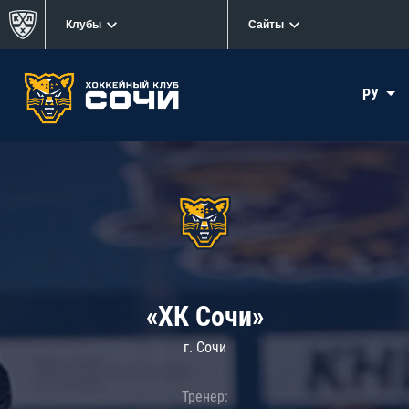
Клубы
Сайты
РУ
«ХК Сочи»
г. Сочи
Тренер: