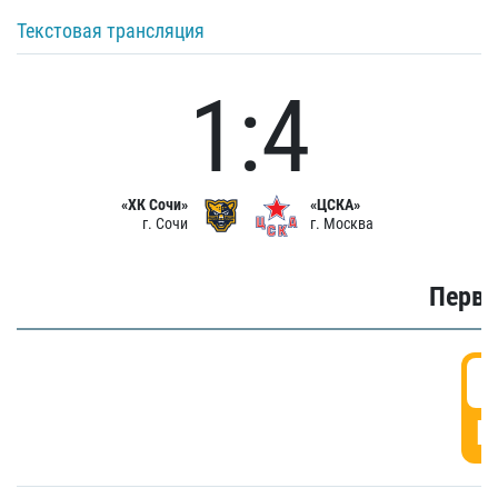
Текстовая трансляция
1:4
«ХК Сочи»
«ЦСКА»
г. Сочи
г. Москва
Первы
0
Г