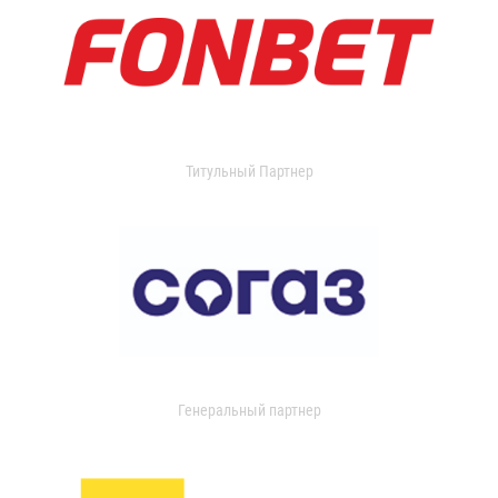
Титульный Партнер
Генеральный партнер