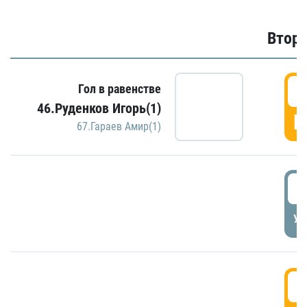
Второ
2
Гол в равенстве
46.Руденков Игорь(1)
Г
67.Гараев Амир(1)
2
УД
3