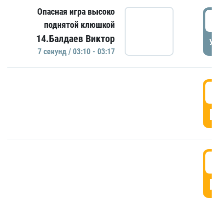
Опасная игра высоко
0
поднятой клюшкой
14.Балдаев Виктор
УД
7 секунд / 03:10 - 03:17
0
Г
0
Г