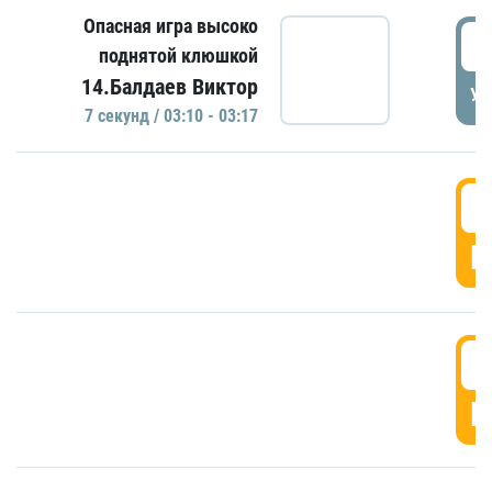
Опасная игра высоко
0
поднятой клюшкой
14.Балдаев Виктор
УД
7 секунд / 03:10 - 03:17
0
Г
0
Г