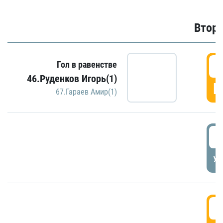
Второ
2
Гол в равенстве
46.Руденков Игорь(1)
Г
67.Гараев Амир(1)
2
УД
3