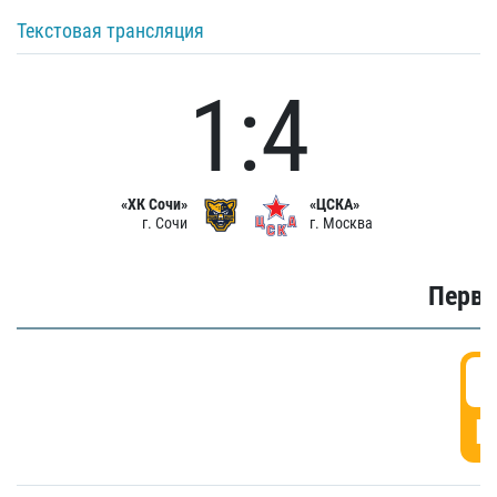
Текстовая трансляция
1:4
«ХК Сочи»
«ЦСКА»
г. Сочи
г. Москва
Первы
0
Г