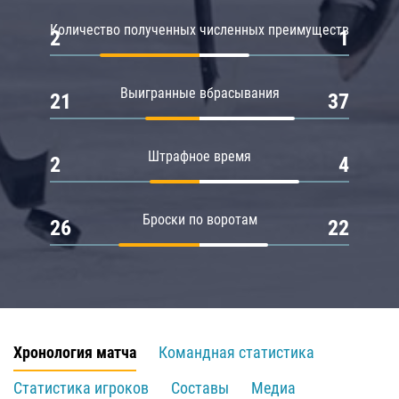
Количество полученных численных преимуществ
2
1
Выигранные вбрасывания
21
37
Штрафное время
2
4
Броски по воротам
26
22
Хронология матча
Командная статистика
Статистика игроков
Составы
Медиа