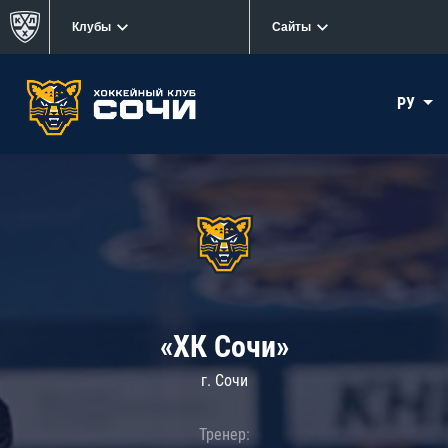
Клубы
Сайты
РУ
«ХК Сочи»
г. Сочи
Тренер: