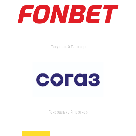
Титульный Партнер
Генеральный партнер