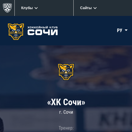
Клубы
Сайты
РУ
«ХК Сочи»
г. Сочи
Тренер: