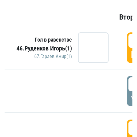
Второ
2
Гол в равенстве
46.Руденков Игорь(1)
Г
67.Гараев Амир(1)
2
УД
3