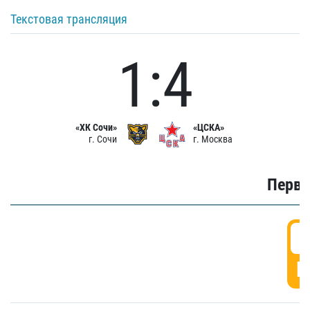
Текстовая трансляция
1:4
«ХК Сочи»
«ЦСКА»
г. Сочи
г. Москва
Первы
0
Г