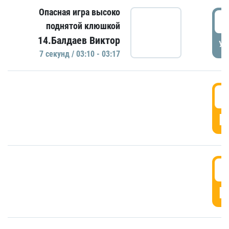
Опасная игра высоко
0
поднятой клюшкой
14.Балдаев Виктор
УД
7 секунд / 03:10 - 03:17
0
Г
0
Г