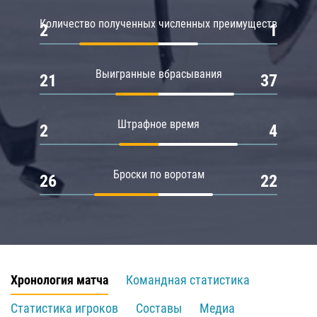
Количество полученных численных преимуществ
2
1
Выигранные вбрасывания
21
37
Штрафное время
2
4
Броски по воротам
26
22
Хронология матча
Командная статистика
Статистика игроков
Составы
Медиа