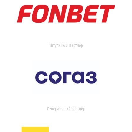
Титульный Партнер
Генеральный партнер