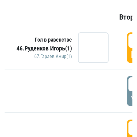
Второ
2
Гол в равенстве
46.Руденков Игорь(1)
Г
67.Гараев Амир(1)
2
УД
3