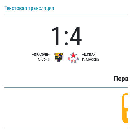
Текстовая трансляция
1:4
«ХК Сочи»
«ЦСКА»
г. Сочи
г. Москва
Первы
0
Г