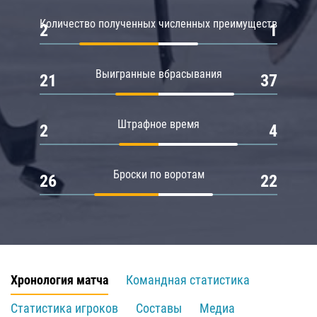
Количество полученных численных преимуществ
2
1
Выигранные вбрасывания
21
37
Штрафное время
2
4
Броски по воротам
26
22
Хронология матча
Командная статистика
Статистика игроков
Составы
Медиа