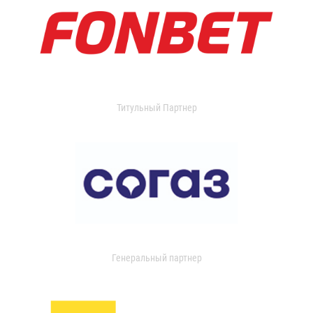
Титульный Партнер
Генеральный партнер