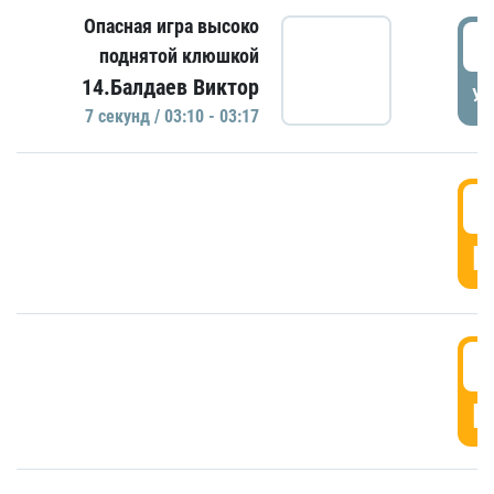
Опасная игра высоко
0
поднятой клюшкой
14.Балдаев Виктор
УД
7 секунд / 03:10 - 03:17
0
Г
0
Г