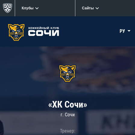
Клубы
Сайты
РУ
«ХК Сочи»
г. Сочи
Тренер: