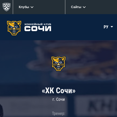
Клубы
Сайты
РУ
«ХК Сочи»
г. Сочи
Тренер: