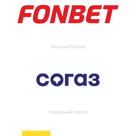
Титульный Партнер
Генеральный партнер