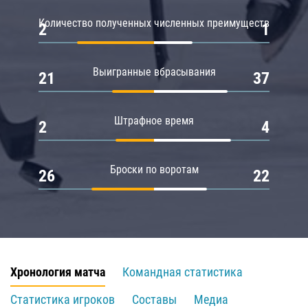
Количество полученных численных преимуществ
2
1
Выигранные вбрасывания
21
37
Штрафное время
2
4
Броски по воротам
26
22
Хронология матча
Командная статистика
Статистика игроков
Составы
Медиа