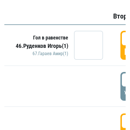
Второ
2
Гол в равенстве
46.Руденков Игорь(1)
Г
67.Гараев Амир(1)
2
УД
3