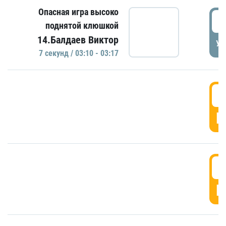
Опасная игра высоко
0
поднятой клюшкой
14.Балдаев Виктор
УД
7 секунд / 03:10 - 03:17
0
Г
0
Г