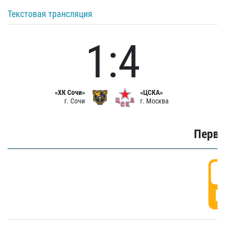
Текстовая трансляция
1:4
«ХК Сочи»
«ЦСКА»
г. Сочи
г. Москва
Первы
0
Г