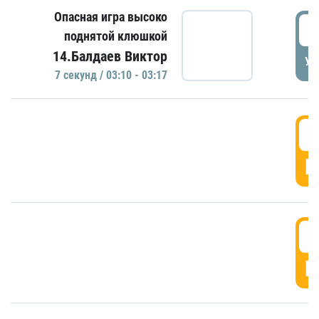
Опасная игра высоко
0
поднятой клюшкой
14.Балдаев Виктор
УД
7 секунд / 03:10 - 03:17
0
Г
0
Г