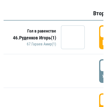
Второ
2
Гол в равенстве
46.Руденков Игорь(1)
Г
67.Гараев Амир(1)
2
УД
3