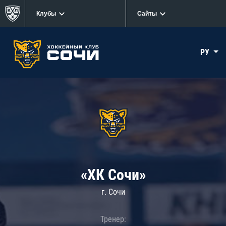
Клубы
Сайты
РУ
«ХК Сочи»
г. Сочи
Тренер: