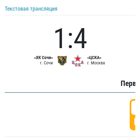
Текстовая трансляция
1:4
«ХК Сочи»
«ЦСКА»
г. Сочи
г. Москва
Первы
0
Г