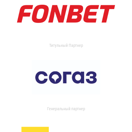
Титульный Партнер
Генеральный партнер