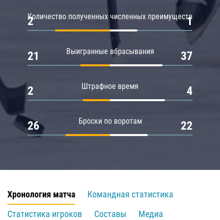
Количество полученных численных преимуществ
2
1
Выигранные вбрасывания
21
37
Штрафное время
2
4
Броски по воротам
26
22
Хронология матча
Командная статистика
Статистика игроков
Составы
Медиа