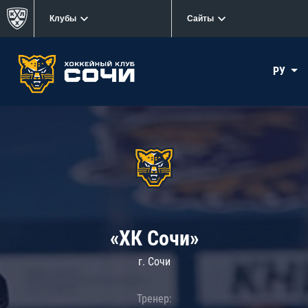
Клубы
Сайты
РУ
«ХК Сочи»
г. Сочи
Тренер: