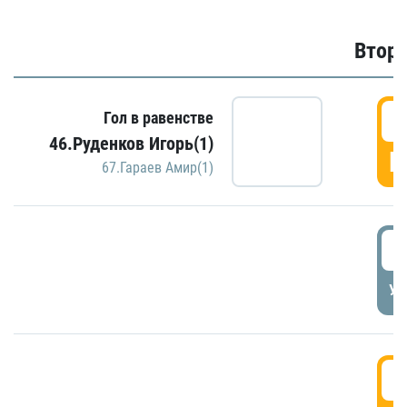
Второ
2
Гол в равенстве
46.Руденков Игорь(1)
Г
67.Гараев Амир(1)
2
УД
3