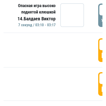
Опасная игра высоко
0
поднятой клюшкой
14.Балдаев Виктор
УД
7 секунд / 03:10 - 03:17
0
Г
0
Г