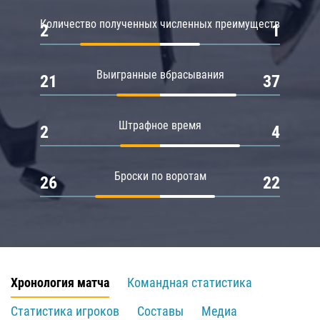
Количество полученных численных преимуществ
2
1
Выигранные вбрасывания
21
37
Штрафное время
2
4
Броски по воротам
26
22
Хронология матча
Командная статистика
Статистика игроков
Составы
Медиа