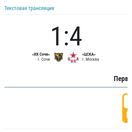
Текстовая трансляция
1:4
«ХК Сочи»
«ЦСКА»
г. Сочи
г. Москва
Первы
0
Г