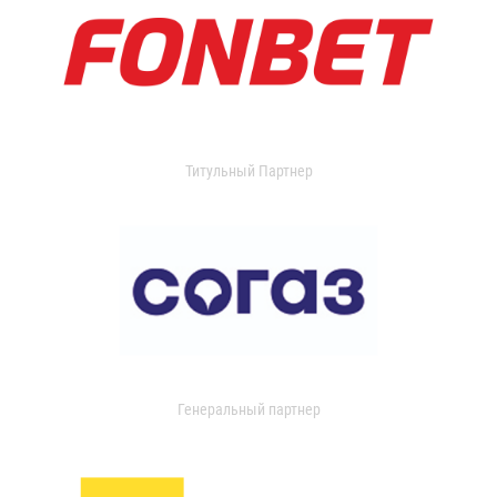
Титульный Партнер
Генеральный партнер